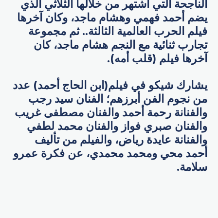
الناجحة التي اشتھر من خلالھا الثلاثي الذي
یضم أحمد فھمي وھشام ماجد، وكان آخرھا
فیلم الحرب العالمیة الثالثة.. ثم مجموعة
تجارب ثنائیة مع النجم ھشام ماجد، كان
آخرھا فیلم (قلب أمه).
يشارك شيكو في فیلم(ابن الحاج أحمد) عدد
من نجوم الفن أبرزهم؛ الفنان سید رجب
والفنانة رحمة أحمد والفنان مصطفى غریب
والفنان صبري فواز والفنان محمد لطفي
والفنانة عایدة ریاض، والفیلم من تألیف
أحمد محي ومحمد محمدي، عن فكرة عمرو
سلامة.