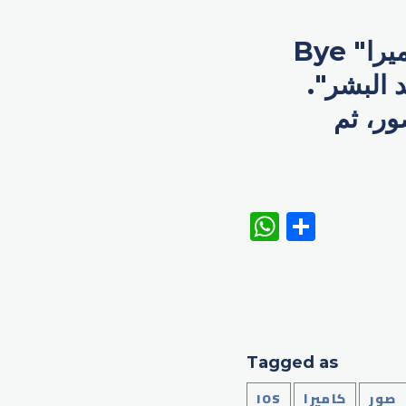
وأطلق الفنان على التطبيق الجديد اسم "باي باي كاميرا" Bye
بعد البشر".
ور، ثم
WhatsAp
Share
Tagged as
صور
كاميرا
IOS