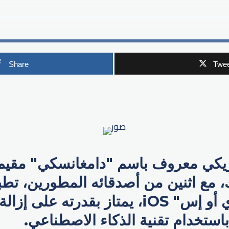
Share
Twee
p
ريكي معروف باسم "دامغانسكي" مقيم
، مع اثنين من أصدقائه المطورين، تطبيق
على نظام "آي أو إس" iOS، يمتاز بقدرته ع
استخدام تقنية الذكاء الاصطناعي.