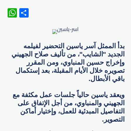
WhatsApp
Share
بدأ الممثل ​آسر ياسين​ التحضير لفيلمه
الجديد "​الشايب​"، من تأليف ​صلاح الجهيني​
وإخراج ​حسين المنباوي​، ومن المقرر
تصويره خلال الأيام المقبلة، بعد إستكمال
باقي الأبطال.
ويعقد ياسين حالياً جلسات عمل مكثفة مع
الجهيني والمنباوي، من أجل الإتفاق على
التفاصيل المبدئية للعمل، وإختيار أماكن
التصوير.