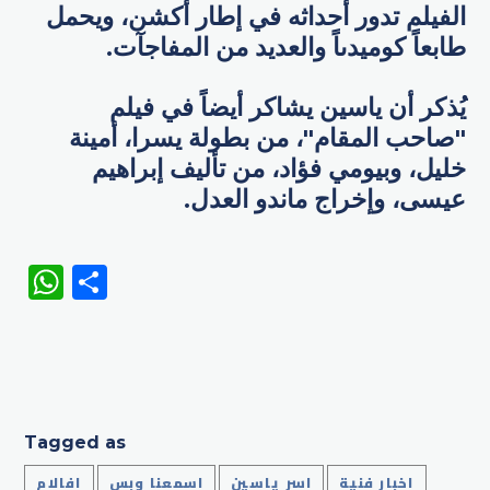
الفيلم تدور أحداثه في إطار أكشن، ويحمل
طابعاً كوميدىاً والعديد من المفاجآت.
يُذكر أن ياسين يشاكر أيضاً في فيلم
"صاحب المقام"، من بطولة يسرا، أمينة
خليل، وبيومي فؤاد، من تأليف إبراهيم
عيسى، وإخراج ماندو العدل.
WhatsApp
Share
Tagged as
اخبار فنية
اسر ياسين
اسمعنا وبس
افالام