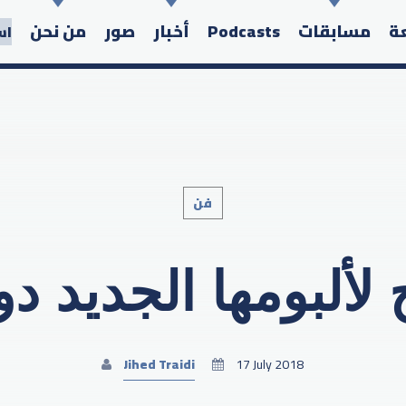
عة
مسابقات
Podcasts
أخبار
صور
من نحن
اس
فن
Search in the website:
 لألبومها الجديد د
Jihed Traidi
17 July 2018