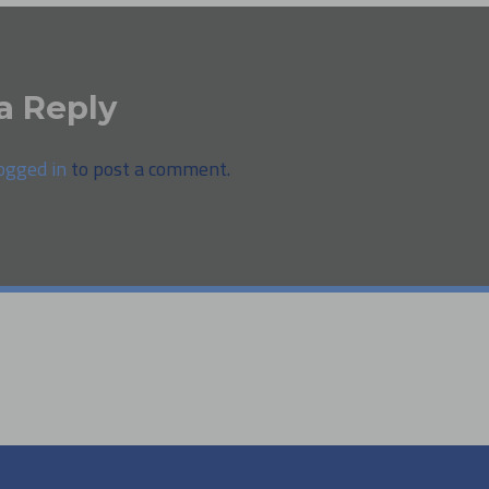
a Reply
ogged in
to post a comment.