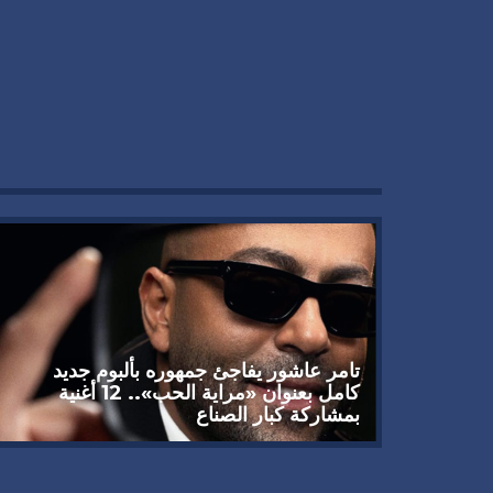
تامر عاشور يفاجئ جمهوره بألبوم جديد
كامل بعنوان «مراية الحب».. 12 أغنية
بمشاركة كبار الصناع