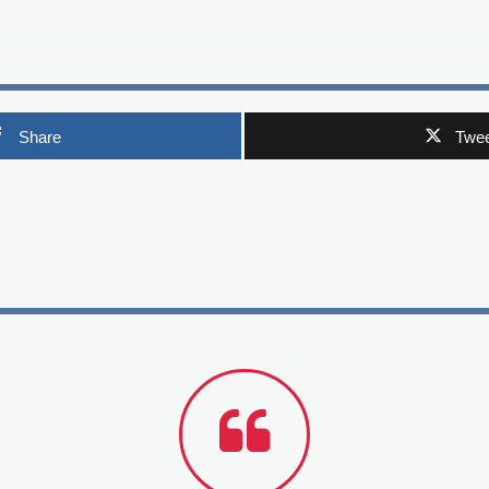
Share
Twee
p