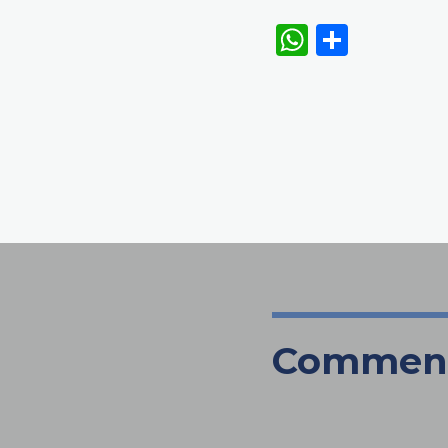
WhatsAp
Share
Commen