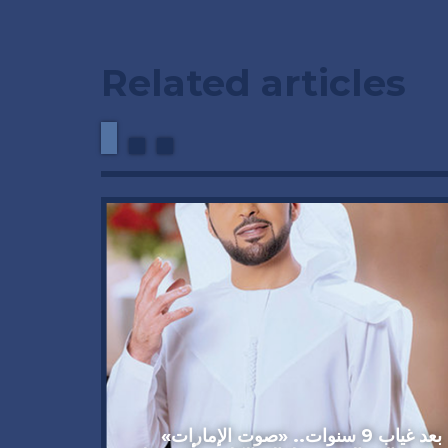
Related articles
وداعاً 
العملاق
92 عاماً
بعد غياب 9 سنوات.. «صوت الإمارات»