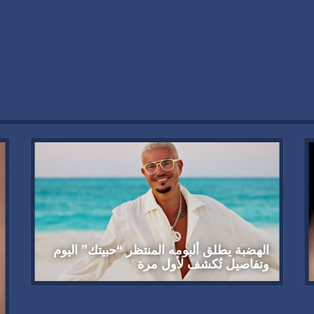
الهضبة يطلق ألبومه المنتظر “حبيتك” اليوم
وتفاصيل تُكشف لأول مرة