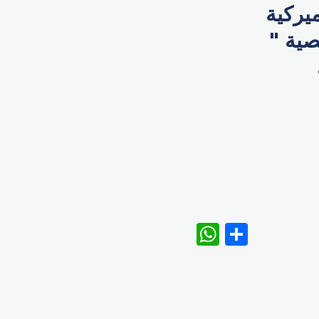
يركية
ية "
WhatsAp
Share