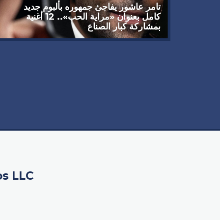
تامر عاشور يفاجئ جمهوره بألبوم جديد
كامل بعنوان «مراية الحب».. 12 أغنية
بمشاركة كبار الصناع
 يوجه
سبيله
os LLC