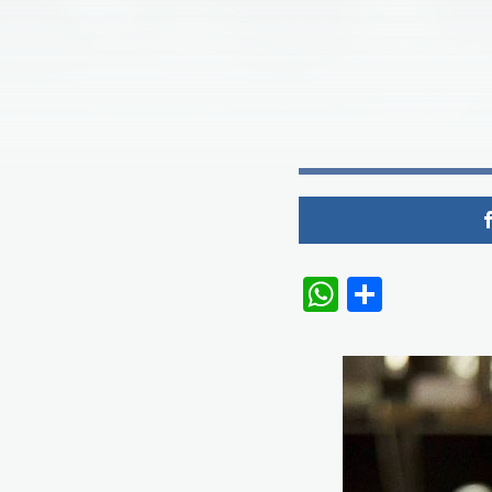
WhatsAp
Share