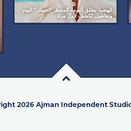
الهضبة يطلق ألبومه المنتظر “حبيتك” اليوم
وتفاصيل تُكشف لأول مرة
ight 2026 Ajman Independent Studi