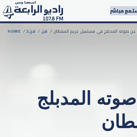
تمع مباشر
يش عن صوته المدبلج في مسلسل حريم السلطان
فن
/
2فن
/
HOME
صوته المدبلج
طان