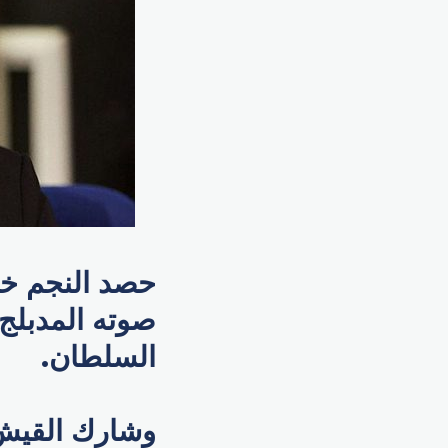
حصد النجم خا
صوته المدبل
السلطان.
وشارك القيش 