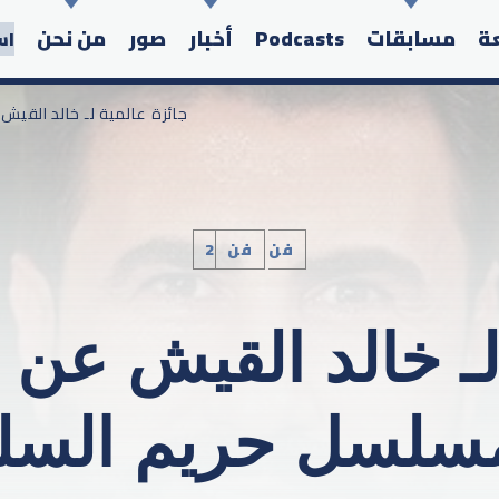
عة
مسابقات
Podcasts
أخبار
صور
من نحن
اس
/ جائزة عالمية لـ خالد الق
2فن
فن
Search in the website:
لـ خالد القيش عن 
سلسل حريم السل