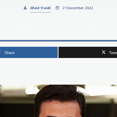
Jihed Traidi
21 December 2022
Share
Twee
p