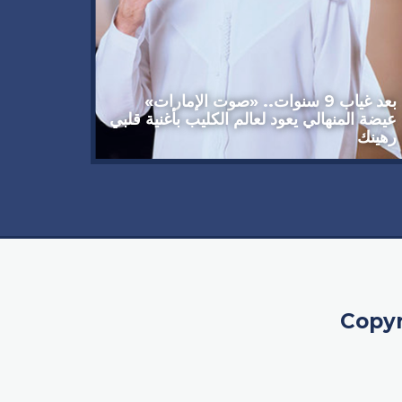
وداعاً 
العملاق
92 عاماً
بعد غياب 9 سنوات.. «صوت الإمارات»
عيضة المنهالي يعود لعالم الكليب بأغنية قلبي
رهينك
Copyr