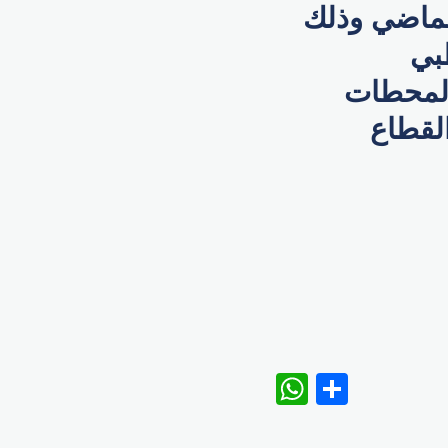
الماضي وذلك
بي
المحطات
القطاع
WhatsAp
Share