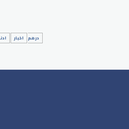
10درهم
اخبار
ادن