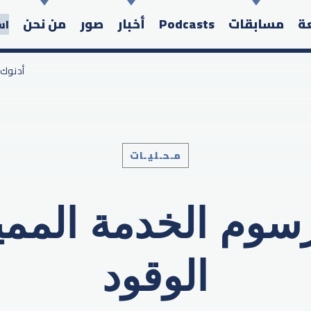
عة
مسابقات
Podcasts
أخبار
صور
من نحن
اس
/ أدنو
مـحـليـات
Search in the website:
رسوم الخدمة المم
الوقود