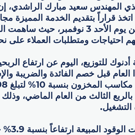
يذي المهندس سعيد مبارك الراشدي، 
تخذ قراراً بتقديم الخدمة المميزة مجان
العملاء بدءاً من يوم الأحد 3 نوفمبر، حيث
هم احتياجات ومتطلبات العملاء على نحو
دنوك للتوزيع، اليوم عن ارتفاع الربحية
 العام قبل خصم الفائدة والضريبة والإ
بالربع الثالث من العام الماضي، وذلك
التشغيل.
وسجّلت كميات ا