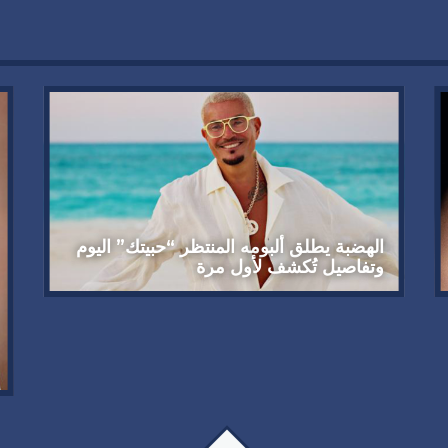
الهضبة يطلق ألبومه المنتظر “حبيتك” اليوم
وتفاصيل تُكشف لأول مرة