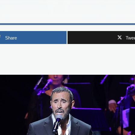
Share
Twee
p