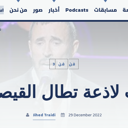
عة
مسابقات
Podcasts
أخبار
صور
من نحن
اس
/
3فن
فن
Search in the website:
 لاذعة تطال القيص
Jihed Traidi
29 December 2022