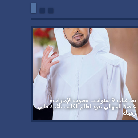
وداعاً 
العملاق
92 عاماً
بعد غياب 9 سنوات.. «صوت الإمارات»
عيضة المنهالي يعود لعالم الكليب بأغنية قلبي
رهينك