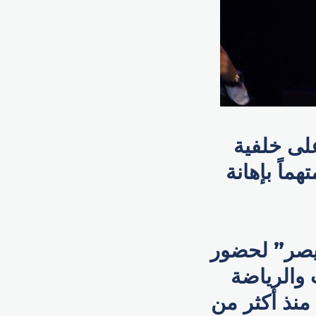
لى خلفية
ماً بإهانة
قيصر” لحضور
 والرياضة
منذ أكثر من