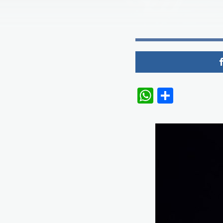
WhatsAp
Share