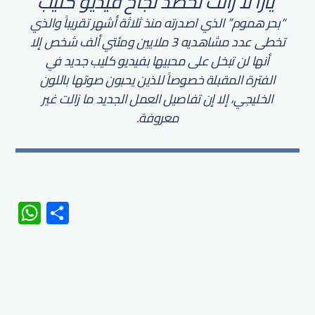
يارا لا زالت تحصد نجاح فيديو كليب
“بحر هموم” الذي اصدرته منذ ثلاثة أشهر تقريباً والذي
تخطى عدد مشاهديه 3 ملايين ومئتي ألف شخص إلا
أنها لن تبخل على محبيها بفيديو كليب جديد في
الفترة المقبلة خصوصاً للذين يحبون صوتها باللون
الخليجي، إلا إن تفاصيل العمل الجديد ما زالت غير
معروفة.
WhatsApp
Share