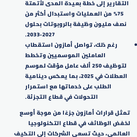
التقارير إلى خطة بعيدة المدى لأتمتة
75% من العمليات واستبدال أكثر من
نصف مليون وظيفة بالروبوتات بحلول
2027-2033.​
رغم ذلك، تواصل أمازون استقطاب
العاملين الموسميين وتخطط
لتوظيف 250 ألف عامل مؤقت لموسم
العطلات في 2025، بما يعكس دينامية
الطلب على خدماتها مع استمرار
التحولات في قطاع التجزئة.​
تمثل قرارات أمازون جزءًا من موجة أوسع
لخفض الوظائف في قطاع التكنولوجيا
العالمي، حيث تسعى الشركات إلى التكيف