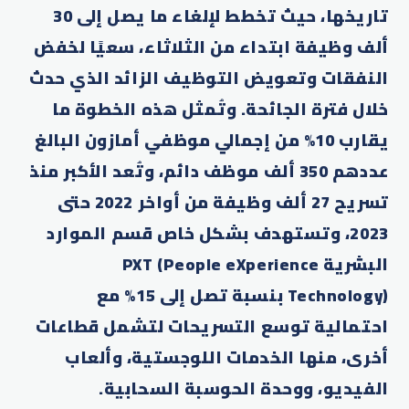
تاريخها، حيث تخطط لإلغاء ما يصل إلى 30
ألف وظيفة ابتداء من الثلاثاء، سعيًا لخفض
النفقات وتعويض التوظيف الزائد الذي حدث
خلال فترة الجائحة. وتُمثل هذه الخطوة ما
يقارب 10% من إجمالي موظفي أمازون البالغ
عددهم 350 ألف موظف دائم، وتُعد الأكبر منذ
تسريح 27 ألف وظيفة من أواخر 2022 حتى
2023، وتستهدف بشكل خاص قسم الموارد
البشرية PXT (People eXperience
Technology) بنسبة تصل إلى 15% مع
احتمالية توسع التسريحات لتشمل قطاعات
أخرى، منها الخدمات اللوجستية، وألعاب
الفيديو، ووحدة الحوسبة السحابية.​