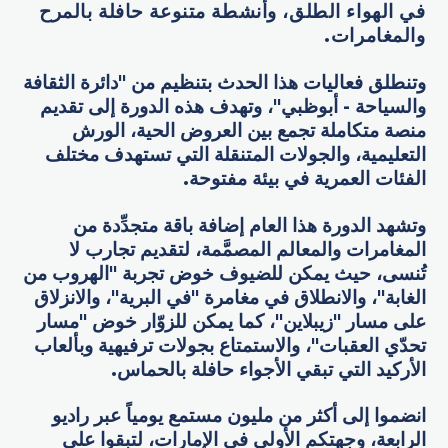
في الهواء الطلق، وأنشطة متنوعة حافلة بالمرح
والمغامرات
.
وتنطلق فعاليات هذا الحدث بتنظيم من "دائرة الثقافة
والسياحة - أبوظبي"، وتهدف هذه الدورة إلى تقديم
منصة متكاملة تجمع بين العروض الحية، الورش
التعليمية، والجولات المتنقلة التي تستهدف مختلف
الفئات العمرية في بيئة مفتوحة.
وتشهد الدورة هذا العام إضافة باقة متجدِّدة من
المغامرات والمعالم المصمَّمة، لتقديم تجارب لا
تُنسى، حيث يمكن للضيوف خوض تجربة "الهروب من
الغابة"، والانطلاق في مغامرة "في البرية"، والانزلاق
على مسار "زيبلاين"، كما يمكن للزوّار خوض "مسار
تحدّي العقبات"، والاستمتاع بجولات ترفيهية وبألعاب
الأركيد التي تبقي الأجواء حافلة بالحماس.
انضموا إلى أكثر من مليون مستمع يومياً عبر راديو
الرابعة، وجهتكم الأولى في الإمارات، لتبقوا على