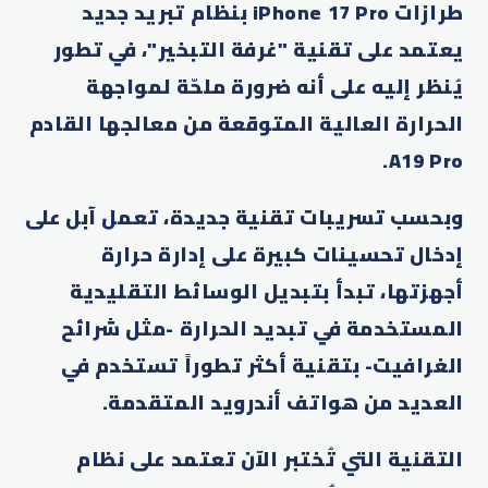
طرازات iPhone 17 Pro بنظام تبريد جديد
يعتمد على تقنية "غرفة التبخير"، في تطور
يُنظر إليه على أنه ضرورة ملحّة لمواجهة
الحرارة العالية المتوقعة من معالجها القادم
A19 Pro.
وبحسب تسريبات تقنية جديدة، تعمل آبل على
إدخال تحسينات كبيرة على إدارة حرارة
أجهزتها، تبدأ بتبديل الوسائط التقليدية
المستخدمة في تبديد الحرارة -مثل شرائح
الغرافيت- بتقنية أكثر تطوراً تستخدم في
العديد من هواتف أندرويد المتقدمة.
التقنية التي تُختبر الآن تعتمد على نظام