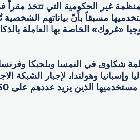
نظمة غير الحكومية التي تتخذ مقراً في
دميها مسبقاً بأنّ بياناتهم الشخصية 
جيا «غروك» الخاصة بها العاملة بالذكا
مة شكاوى في النمسا وبلجيكا وفرنسا 
ليا وإسبانيا وهولندا، لإجبار الشبكة الا
p