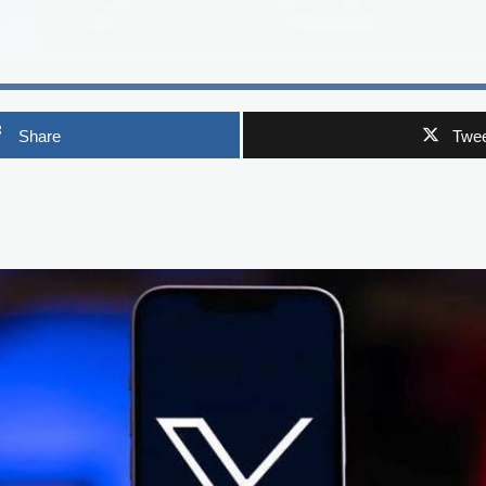
Share
Twee
p