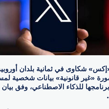
إكس» شكاوى في ثمانية بلدان أوروبية
ورة «غير قانونية» بيانات شخصية لمس
رنامجها للذكاء الاصطناعي، وفق بيان 