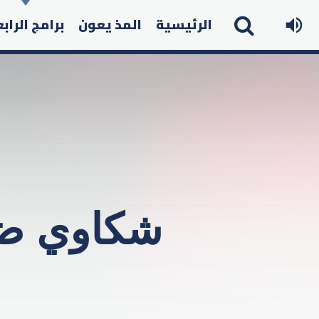
الرئيسية
المذ يعون
برامج الراب
شكاوي ضد إكس ف