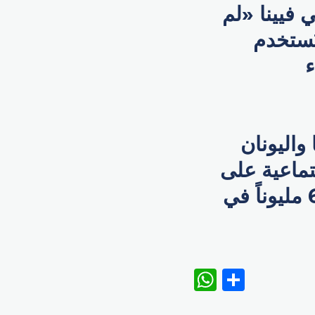
 فيينا «لم
تُستخدم
ء
واليونان
جتماعية على
احترام حقوق مستخدميها الذين يزيد عددهم على 60 مليوناً في
WhatsAp
Share