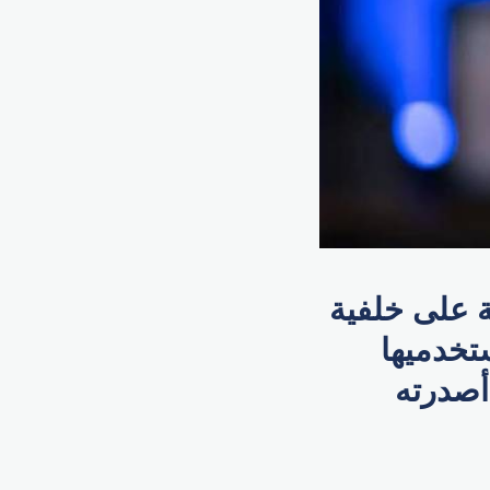
 على خلفية
تخدميها
أصدرته