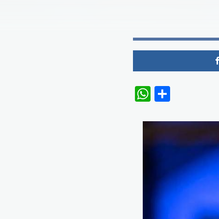
WhatsAp
Share