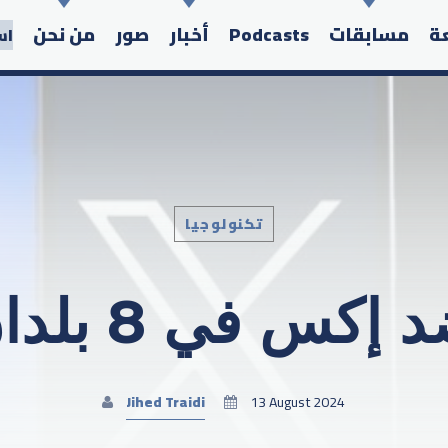
عة
مسابقات
Podcasts
أخبار
صور
من نحن
اس
تكنولوجيا
Search in the website:
ي 8 بلدان أوروبية
Jihed Traidi
13 August 2024