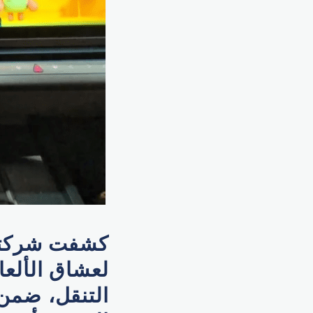
كشفت شركتا 
لعشاق الألعا