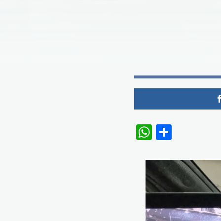
WhatsAp
Share