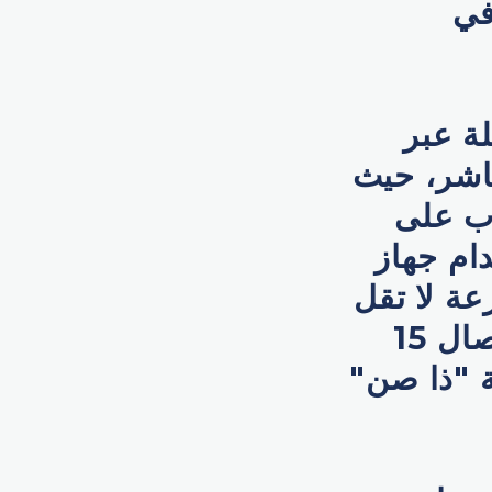
في
لة عبر
PlayS للبث المباشر، حيث
اب على
ام جهاز
 بسرعة لا تقل
عن 5 ميغابت في الثانية، بينما توصي الشركة باتصال 15
 "ذا صن"