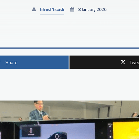
Jihed Traidi
8 January 2026
Share
Twee
p