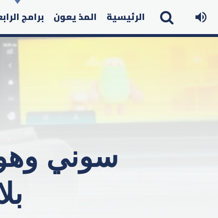
الرئيسية
المذ يعون
برامج الراب
سوني وهون
بل