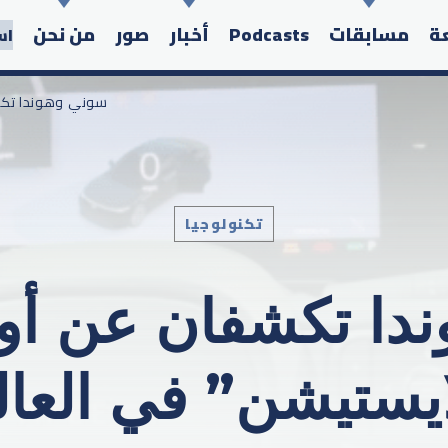
عة
مسابقات
Podcasts
أخبار
صور
من نحن
اس
/ سوني وهوندا تك
تكنولوجيا
Search in the website:
دا تكشفان عن أو
ايستيشن” في العال