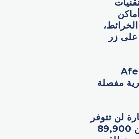
تقنيات
أماكن
الخرائط،
 على زر
سيارة، يمكن Afeela 1
ية مفصلة
ارة لن تتوفر
في الوقت الحالي إلا في كاليفورنيا، بسعر يبدأ من 89,900