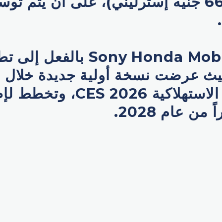
دولار (66,500 جنيه إسترليني)، على أن يتم 
وتهدف Sony Honda Mobility با
يث عرضت نسخة أولية جديدة خلال
الإلكترونيات الاستهلاكية CES 2026،
 من عام 2028.
p