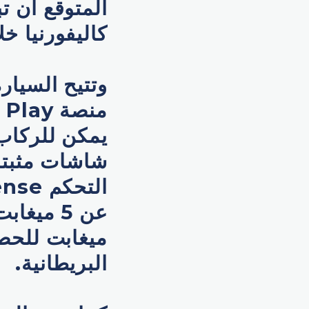
المتوقع أن ت
كاليفورنيا خل
وتتيح السيار
يمكن للركاب 
شاشات مثبتة 
ميغابت للحص
البريطانية.