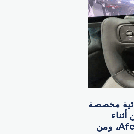
ائية مخصصة
أثناء
التنقل، ضمن نموذج جديد أطلق عليه اسم Afeela 1، ومن