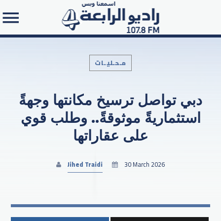
مـحـليـات
دبي تواصل ترسيخ مكانتها وجهةً
Search in the website:
استثماريةً موثوقةً.. وطلب قوي
على عقاراتها
Jihed Traidi
30 March 2026