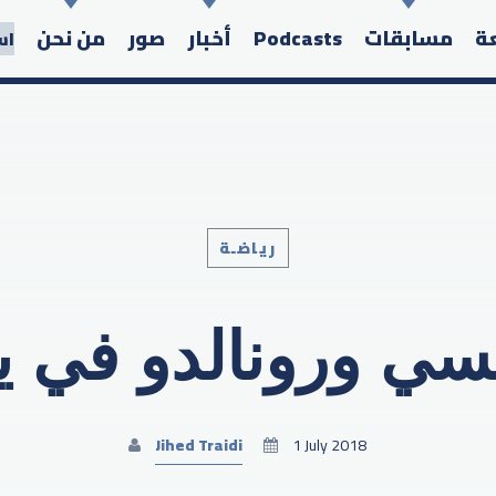
عة
مسابقات
Podcasts
أخبار
صور
من نحن
اس
رياضـة
Search in the website:
ي ورونالدو في ي
Jihed Traidi
1 July 2018