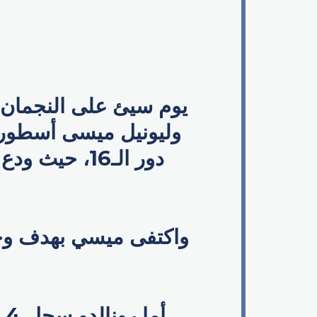
يوم سيئ على النجمان ا
وليونيل ميسى أسطورة
واكتفى ميسي بهدف وحيد
أما رونالدو سجل 4 أهداف فى هذه النسخة من المونديال فى دور المجموعات.