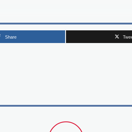
Share
Twee
p