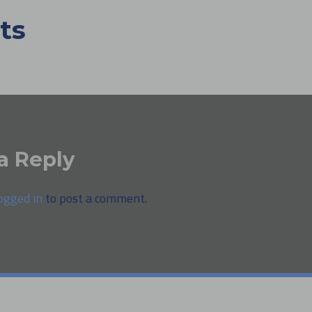
ts
a Reply
ogged in
to post a comment.