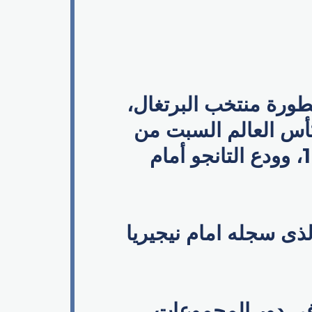
طورة منتخب البرتغال،
أس العالم السبت من
دور الـ16، حيث ودع بطل أوروبا البطولة أمام أوروجواى 2-1، وودع التانجو أمام
ذى سجله امام نيجيريا