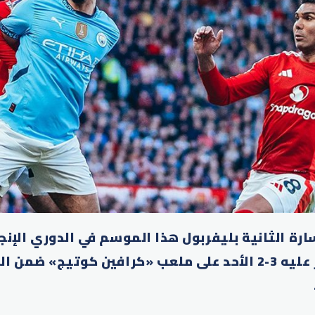
رة الثانية بليفربول هذا الموسم في الدوري الإنج
لكرة القدم بالفوز عليه 3-2 الأحد على ملعب «كرافين كوتيج» 