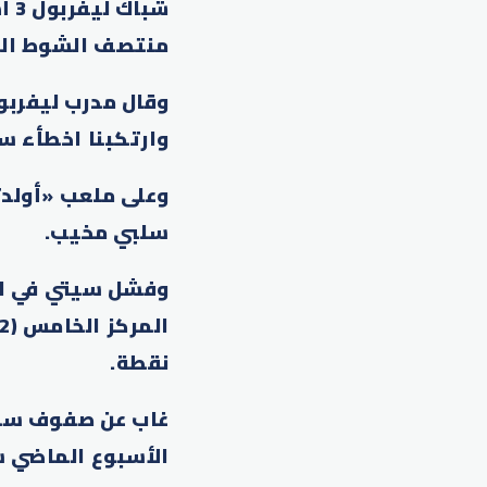
منتصف الشوط الثان
وارتكبنا اخطأء سمحت لفولهام بتس
وعلى ملعب «أولدت
سلبي مخيب.
وفشل سيتي في اس
نقطة.
غاب عن صفوف سيتي
الأسبوع الماضي ستبعده نحو 6