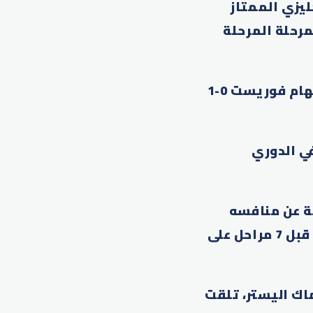
ليزي الممتاز
ضمن المرحلة المرحلة
كان ليفربول تعرض لخسارته الأولى عندما سقط على أرضه أمام نوتنغهام فوريست 0-1
 لليفربول في الدوري
رة بقي ليفربول متصدراً بفارق مريح بلغ 11 نقطة عن منافسه
المباشر أرسنال الذي اكتفى بالتعادل 1-1 مع مضيفه إيفرتون، وذلك قبل 7 مراحل على
اك اليستر، تلقت