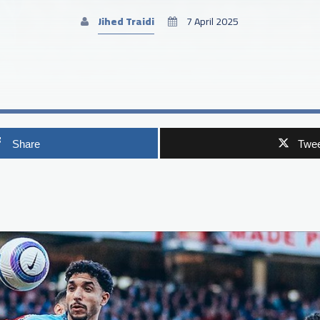
Jihed Traidi
7 April 2025
Share
Twee
p