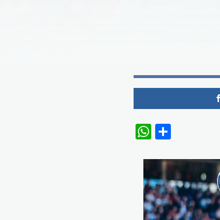
WhatsAp
Share