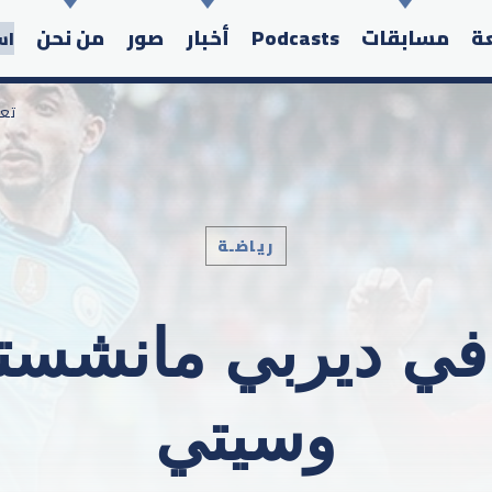
عة
مسابقات
Podcasts
أخبار
صور
من نحن
اس
/ ت
رياضـة
Search in the website:
ي ديربي مانشستر 
وسيتي