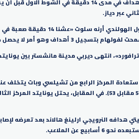
شباك ليفربول 3 أهداف في مدى 14 دقيقة في الشوط الاو
ي عبر دياز.
وقال مدرب ليفربول الهولندي أرنه سلوت «عشنا
جيل 3 أهداف وهو أمر لا يحصل دائماً معنا».
رافورد»، انتهى ديربي مدينة مانشستر بين يونايت
تعادة المركز الرابع من تشيلسي وبات يتخلف عن
 هدافه النرويجي ارلينغ هالاند بعد تعرضه لإصاب
 أسابيع عن الملاعب.