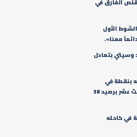
ل قبل أن يقلص الفارق في
 14 دقيقة صعبة في الشوط الأول
د وسيتي بتعادل
ه بنقطة في
المركز الخامس (52 مقابل 53). في المقابل، يحتل يونايتد المركز الثالث عشر برصيد 38
ة في كاحله