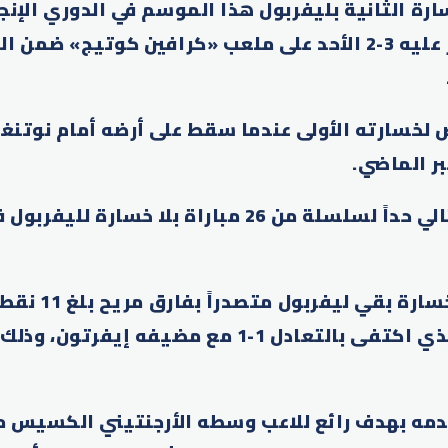
رة الثانية بليفربول هذا الموسم في الدوري الإنج
لكرة القدم بالفوز عليه 3-2 الأحد على ملعب «كرافين كوتيج» 
 الماضي.
ووضع فولهام بالتالي حداً لسلسلة من 26 مباراة بلا خسارة
وعلى الرغم من الخسا
دمه بهدف رائع للاعب وسطه الأرجنتيني الكسيس م