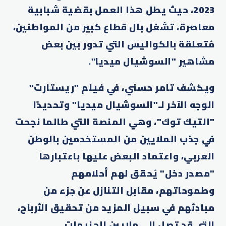
2023، حيث يطل هذا العمل بقضية شبابية
معاصرة، تشغل بال قطاع كبير من المواطنين،
مُتعلقة بالكواليس التي تدور بين بعض
مشاهير "السوشيال ميديا".
ويكشف تامر حسني، في فيلم "ريستارت"
الوجه الآخر لـ"السوشيال ميديا" وتحديدًا
"التيك توك"، وهي المنصة التي طالما نجحت
في جذب الملايين من المستخدمين بالوطن
العربي، واعتماد البعض عليها باعتبارها
"مصدر دخل" يُحقق لهم أحلامهم
وطموحاتهم، مقابل التنازل عن جزء من
مبادئهم في سبيل المزيد من تحقيق الأرباح،
التي قد تصل إلى ملايين الجنيهات.