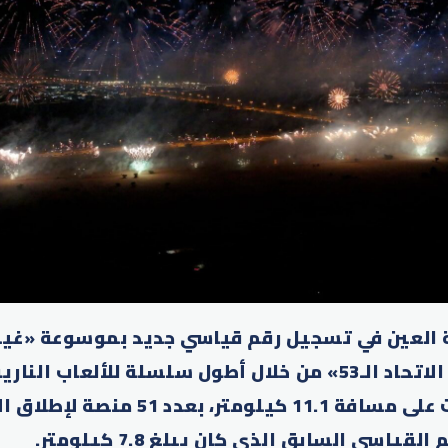
ة العين في تسجيل رقم قياسي جديد بموسوعة «غي
الاحتفالات بـ«عيد الاتحاد الـ53» من خلال أطول سلسلة للألع
2 ديسمبر، وامتدت على مسافة 11.1 كيلومتر، 
ياسي السابق الذي كان يبلغ 7.8 كيلومتر.