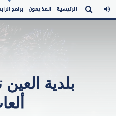
الرئيسية
المذ يعون
برامج الراب
بلدية العين
ألعا