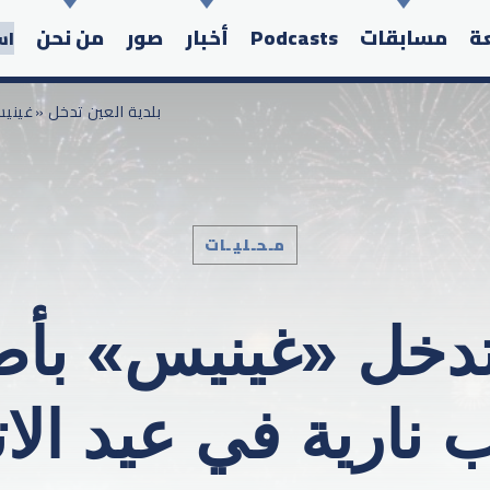
عة
مسابقات
Podcasts
أخبار
صور
من نحن
اس
/ بلدية العين تدخل «غين
مـحـليـات
Search in the website:
 تدخل «غينيس» ب
ب نارية في عيد الات