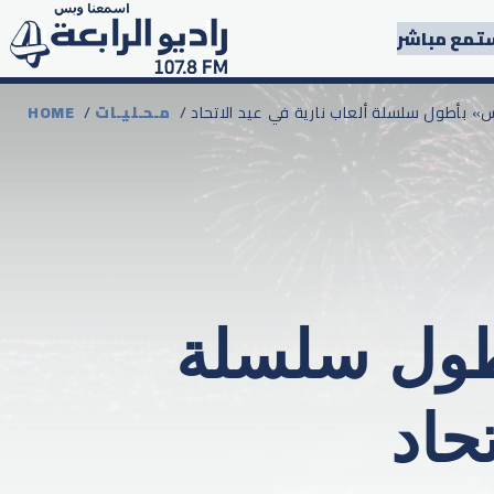
تمع مباشر
يس» بأطول سلسلة ألعاب نارية في عيد الاتحاد
مـحـليـات
/
HOME
أطول سلسلة
حاد