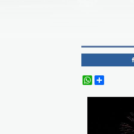
WhatsAp
Share