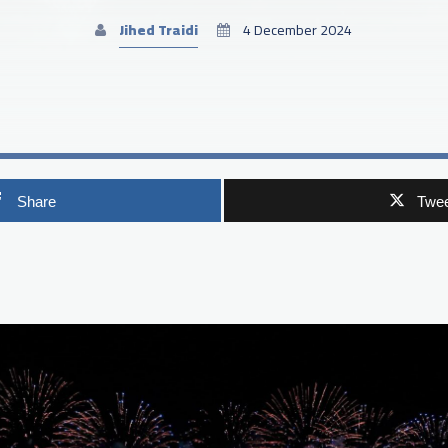
Jihed Traidi
4 December 2024
Share
Twee
p