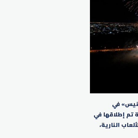
نيس» في
اب النارية تم إطلاقها في
بعدد 51 منصة لإطلاق الألعاب النارية،