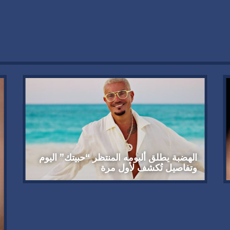
الهضبة يطلق ألبومه المنتظر “حبيتك” اليوم
وتفاصيل تُكشف لأول مرة