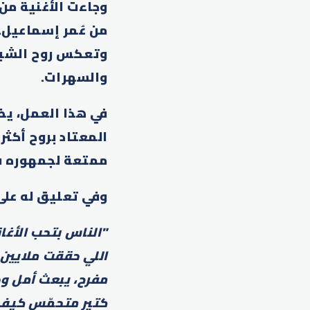
وجاءت الأغنية من
من عُمر إسماعيل. 
وتعكس روح الشبا
والسهرات.
في هذا العمل، يظ
المعتاد بروح أكثر
ممتعة لجمهوره في 
وفي تعليق له على 
"
الناس بتحب الأغان
اللي حققت ملايين
مفرح، يبعث أمل وح
كتير متحمّس كيف 