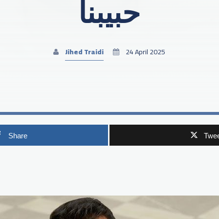
حبيبنا
Jihed Traidi
24 April 2025
Share
Twee
p