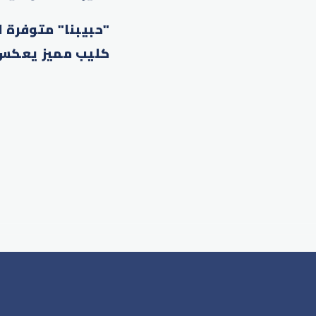
"حبيبنا" متوفرة ا
كليب مميز يعكس ر