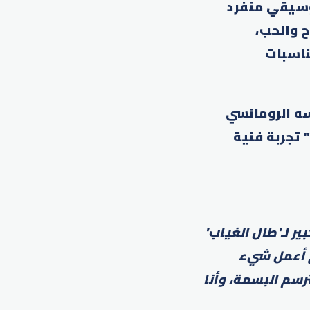
وسيقي منفرد
ح والحب،
ناسبات
ه الرومانسي
 تجربة فنية
ير لـ'طال الغياب'
ج أعمل شيء
رسم البسمة، وأنا