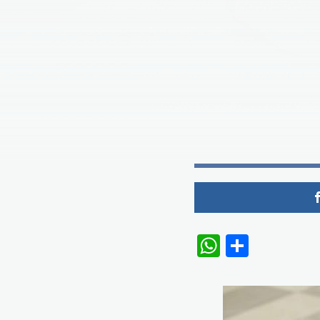
WhatsAp
Share