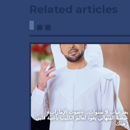
Related articles
وداعاً 
العملاق
92 عاماً
بعد غياب 9 سنوات.. «صوت الإمارات»
عيضة المنهالي يعود لعالم الكليب بأغنية قلبي
رهينك