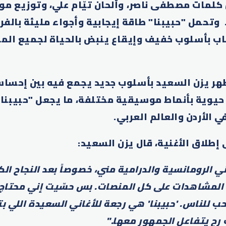
 كلمات مصطفى ناصر، وألحان تيّام علي، وتوزيع م
وتحمل "حبيبنا" طاقة إيجابية وأجواء مليئة بالفر
ب بأسلوب خفيف وإيقاع ينبض بالحياة لجميع الم
هر يزن السعيد بأسلوب جديد يجمع فيه بين إحساس
 حيوية بأنماط موسيقية مختلفة، ما يجعل "حبيبنا"
الأردن والعالم العربي.
إطلاق الأغنية، قال يزن السعيد:
ي الرومانسية والدرامية مني، خصوصاً بعد النجاح الكب
 المشاهدات على كل المنصات. بس حسّيت إني محتا
ب للناس. 'حبيبنا' هي رجعة للأغاني السعيدة اللي بت
رح يتفاعل الجمهور معها
."