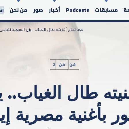
عة
مسابقات
Podcasts
أخبار
صور
من نحن
اس
/ بعد نجاح أغنيته طال الغياب.. يزن السعيد يُفاج
2فن
فن
Search in the website:
نيته طال الغياب.. 
ر بأغنية مصرية إي