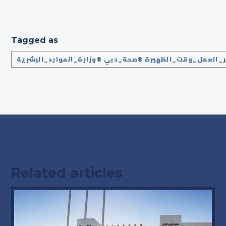
Tagged as
ر_العمل_وقت_الظهيرة #صحة_دبي #وزارة_الموارد_البشرية
Related articles