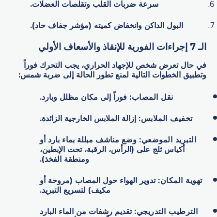
سرعة ضربات القلب وتقلصات العضلات.
البول الداكن وانخفاض كميته (مؤشر جفاف حاد).
الـ 7 إجراءات الفورية للإنقاذ والأسعاف الأولي
في حال تعرض شخص للإجهاد الحراري، يجب التحرك فوراً
وتطبيق الخطوات التالية لمنع تطور الحالة إلى ضربة شمس:
نقل المصاب
:
فوراً إلى مكان مظلل وبارد.
تخفيف الملابس
:
إزالة الملابس الخارجية الزائدة.
التبريد الموضعي
:
وضع مناشف مبللة بماء بارد أو
أكياس ثلج على (الرأس، الرقبة، تحت الإبطين،
ومنطقة الفخذ).
تهوية المكان
:
تدوير الهواء حول المصاب (مروحة أو
مكيف) لتسريع التبريد.
الترطيب التدريجي
:
تقديم رشفات من الماء البارد