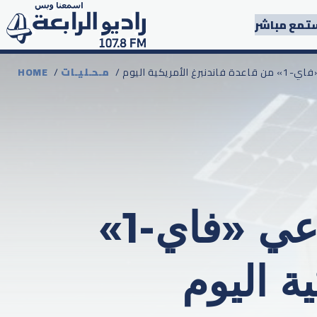
تمع مباشر
ريكية اليوم
مـحـليـات
/
HOME
الإمارات.. إطلاق القمر الاصطناعي «فاي-1»
ة اليوم