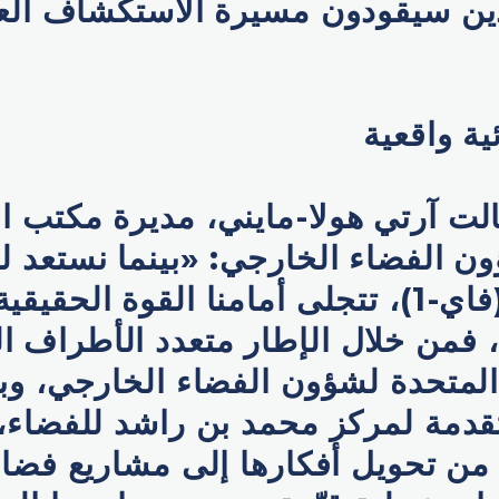
لذين سيقودون مسيرة الاستكشاف ال
ة واقعية
الت آرتي هولا-مايني، مديرة مكتب ا
ن الفضاء الخارجي: «بينما نستعد ل
الاصطناعي (فاي-1)، تتجلى أمامنا القوة الحق
ء، فمن خلال الإطار متعدد الأطراف ا
المتحدة لشؤون الفضاء الخارجي، و
قدمة لمركز محمد بن راشد للفضاء، ن
ن تحويل أفكارها إلى مشاريع فضائي