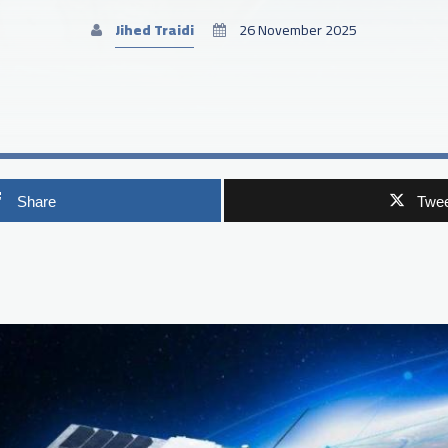
Jihed Traidi
26 November 2025
Share
Twee
p