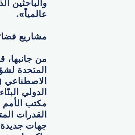
والباحثين ا
عالمياً».
مشاريع فضائي
من جانبها، ق
المتحدة لشؤو
الدولي البنّا
مكتب الأمم 
القدرات المت
جهات جديدة م