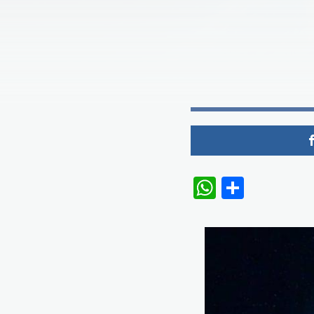
WhatsAp
Share