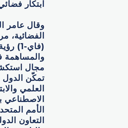
ابتكار فضائي
وقال عامر ال
الفضائية، م
(فاي-1
والمساهمة ف
مجال استكشا
تمكّن الدول
العلمي والاب
الاصطناعي با
الأمم المتحد
التعاون الدو