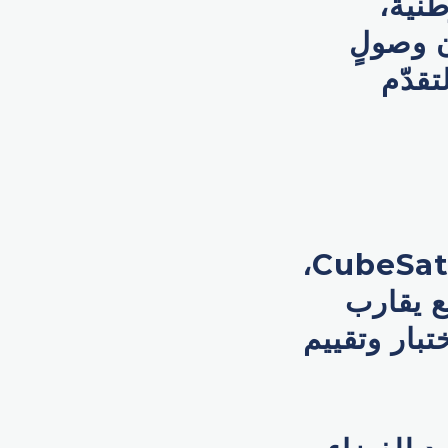
طنية،
 وصولٍ
تقدّم
يُعد (فاي-1) قمراً اصطناعياً معيارياً من فئة CubeSat 12U،
توقع يقارب
تبار وتقييم