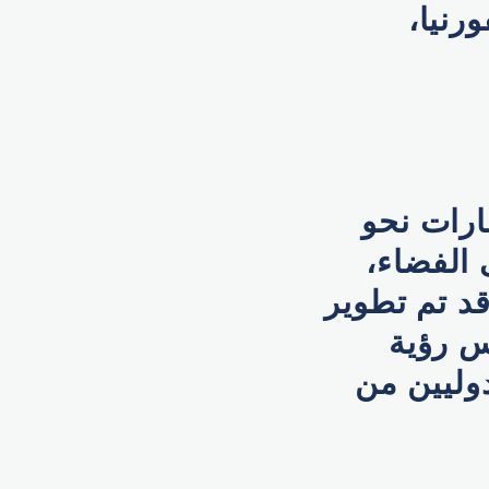
رنيا،
لإمارات نحو
الفضاء،
قد تم تطوير
س رؤية
دوليين من