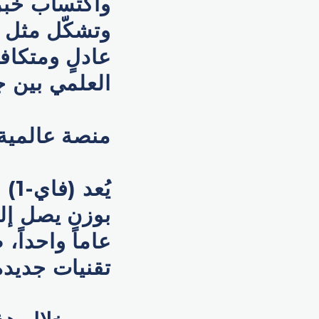
واكتساب خبرا
وتشكّل مثل 
عادلٍ ومتكافئ
العلمي بين ج
منصة عالمية
عاماً واحداً،
تقنيات جديد