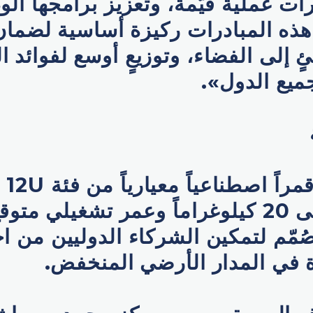
ت عملية قيّمة، وتعزيز برامجها الو
هذه المبادرات ركيزة أساسية لضمان
ٍ إلى الفضاء، وتوزيعٍ أوسع لفوائد ال
ميع الدول».
بوزن يصل إلى 20 كيلوغراماً وعمر تشغيلي م
 صُمّم لتمكين الشركاء الدوليين من اخ
ة في المدار الأرضي المنخفض.