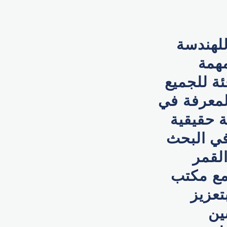
للهندسة
همة
ئة للجميع
لمعرفة في
 حقيقية
في البحث
القمر
 مع مكتب
تعزيز
ين