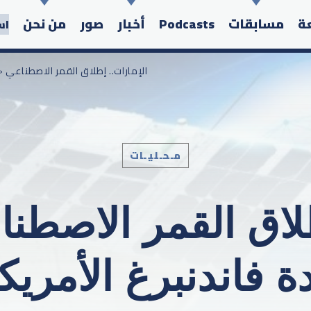
عة
مسابقات
Podcasts
أخبار
صور
من نحن
اس
/ الإمارات.. إطلاق القمر الاصطناعي «فاي-1» من قاعدة فاندنبرغ الأم
مـحـليـات
Search in the website:
 فاندنبرغ الأمريكي