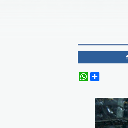
WhatsAp
Share