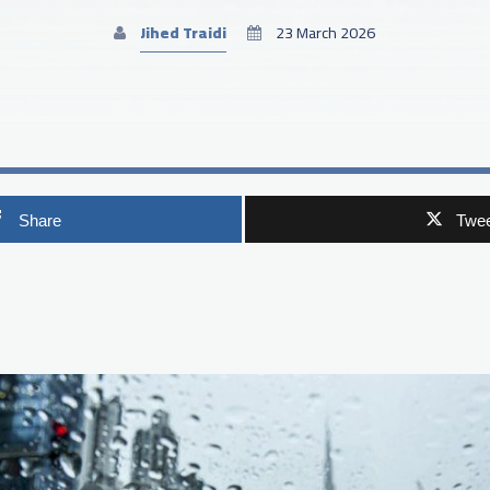
Jihed Traidi
23 March 2026
Share
Twee
p