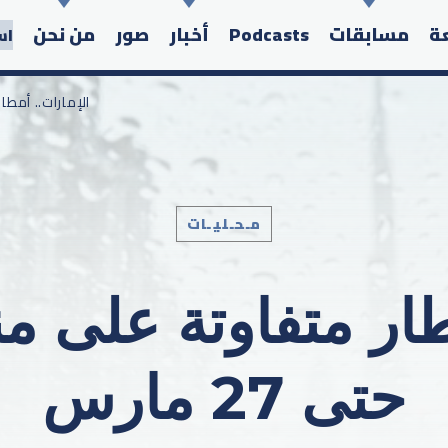
عة
مسابقات
Podcasts
أخبار
صور
من نحن
اس
/ الإمارات.. أمطا
مـحـليـات
Search in the website:
طار متفاوتة على 
حتى 27 مارس