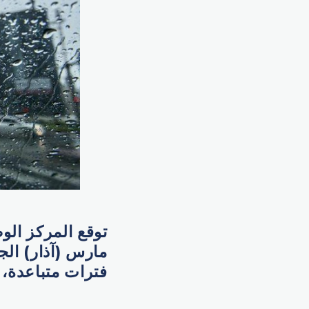
مارس (آذار) الج
فترات متباعدة،