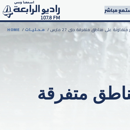
تمع مباشر
ر متفاوتة على مناطق متفرقة حتى 27 مارس
مـحـليـات
/
HOME
مناطق متفرقة