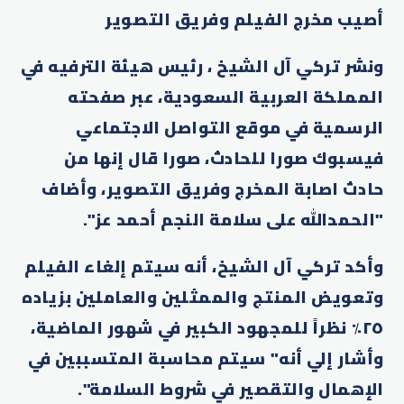
أصيب مخرج الفيلم وفريق التصوير
ونشر تركي آل الشيخ ، رئيس هيئة الترفيه في
المملكة العربية السعودية، عبر صفحته
الرسمية في موقع التواصل الاجتماعي
فيسبوك صورا للحادث، صورا قال إنها من
حادث اصابة المخرج وفريق التصوير، وأضاف
"الحمدالله على سلامة النجم أحمد عز".
وأكد تركي آل الشيخ، أنه سيتم إلغاء الفيلم
وتعويض المنتج والممثلين والعاملين بزياده
٢٥٪؜ نظراً للمجهود الكبير في شهور الماضية،
وأشار إلي أنه" سيتم محاسبة المتسببين في
الإهمال والتقصير في شروط السلامة".