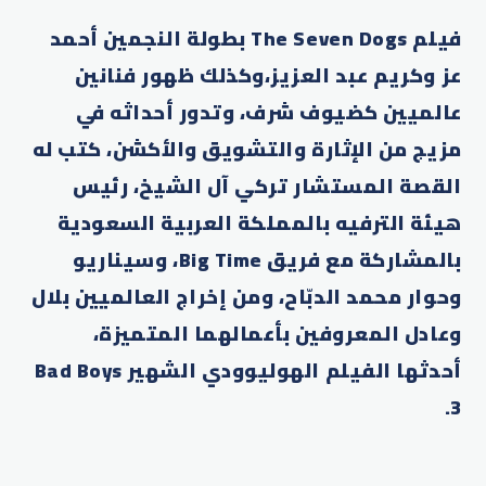
فيلم The Seven Dogs بطولة النجمين أحمد
عز وكريم عبد العزيز،وكذلك ظهور فنانين
عالميين كضيوف شرف، وتدور أحداثه في
مزيج من الإثارة والتشويق والأكشن، كتب له
القصة المستشار تركي آل الشيخ، رئيس
هيئة الترفيه بالمملكة العربية السعودية
بالمشاركة مع فريق Big Time، وسيناريو
وحوار محمد الدبّاح، ومن إخراج العالميين بلال
وعادل المعروفين بأعمالهما المتميزة،
أحدثها الفيلم الهوليوودي الشهير Bad Boys
3.