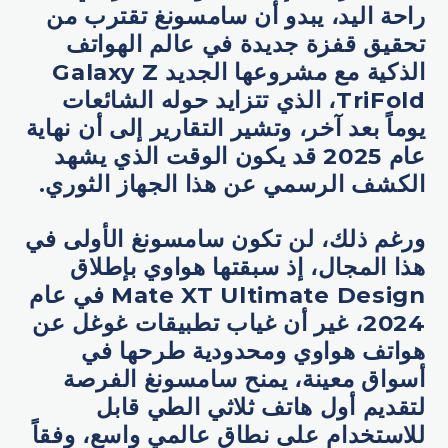
راحة اليد، يبدو أن سامسونغ تقترب من
تحقيق قفزة جديدة في عالم الهواتف
الذكية مع مشروعها الجديد Galaxy Z
TriFold، الذي تتزايد حوله الشائعات
يوماً بعد آخر، وتشير التقارير إلى أن نهاية
عام 2025 قد يكون الوقت الذي يشهد
الكشف الرسمي عن هذا الجهاز الثوري.
ورغم ذلك، لن تكون سامسونغ الأولى في
هذا المجال، إذ سبقتها هواوي بإطلاق
Mate XT Ultimate Design في عام
2024، غير أن غياب تطبيقات غوغل عن
هواتف هواوي ومحدودية طرحها في
أسواق معينة، يمنح سامسونغ الفرصة
لتقديم أول هاتف ثلاثي الطي قابل
للاستخدام على نطاق عالمي واسع، وفقاً