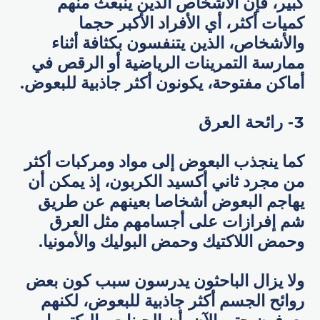
كبير، فإن الأشخاص الذين ينبعث منهم
كميات أكثر، أي الأفراد الأكبر حجما
والأشخاص، الذين يتنفسون بكثافة أثناء
ممارسة التمرينات الرياضية أو الرقص في
أماكن مفتوحة، يكونون أكثر جاذبية للبعوض.
3- رائحة العرق
كما ينجذب البعوض إلى مواد ومركبات أكثر
من مجرد ثاني أكسيد الكربون، إذ يمكن أن
يهاجم البعوض أشخاصا بعينهم عن طريق
شم إفرازات على أجسامهم مثل العرق
وحمض اللاكتيك وحمض البوليك والأمونيا.
ولا يزال الباحثون يدرسون سبب كون بعض
روائح الجسم أكثر جاذبية للبعوض، لكنهم