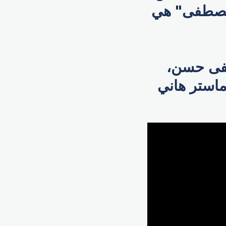
ا مصطفى" هي
طفى حسن،
استر هاني