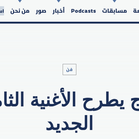
عة
مسابقات
Podcasts
أخبار
صور
من نحن
اس
/
فن
Search in the website:
رح الأغنية الثام
الجديد