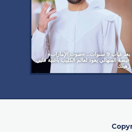
وداعاً 
العملاق
92 عاماً
بعد غياب 9 سنوات.. «صوت الإمارات»
عيضة المنهالي يعود لعالم الكليب بأغنية قلبي
رهينك
Copyr