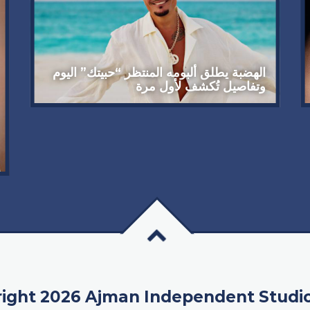
الهضبة يطلق ألبومه المنتظر “حبيتك” اليوم
وتفاصيل تُكشف لأول مرة
ight 2026 Ajman Independent Studi