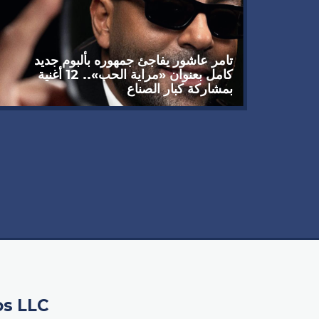
تامر عاشور يفاجئ جمهوره بألبوم جديد
كامل بعنوان «مراية الحب».. 12 أغنية
بمشاركة كبار الصناع
 يوجه
سبيله
os LLC