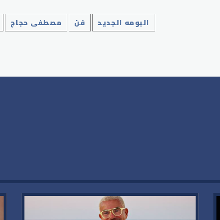
البومه الجديد
فن
مصطفى حجاج