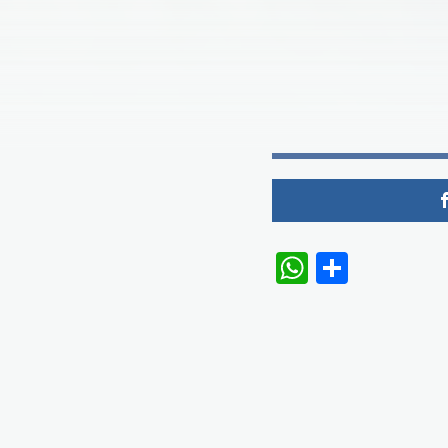
WhatsAp
Share