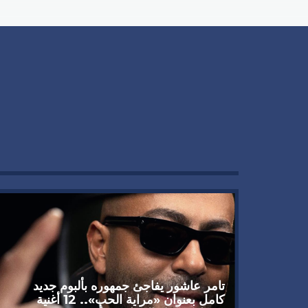
تامر عاشور يفاجئ جمهوره بألبوم جديد
كامل بعنوان «مراية الحب».. 12 أغنية