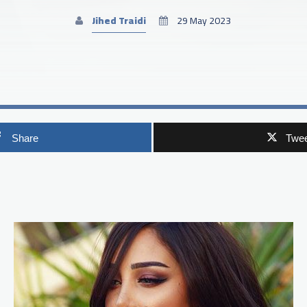
Jihed Traidi
29 May 2023
Share
Twee
p