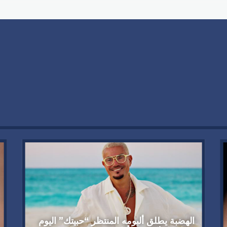
الهضبة يطلق ألبومه المنتظر “حبيتك” اليوم