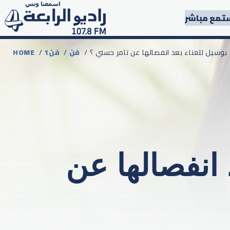
تمع مباشر
بوسيل للغناء بعد انفصالها عن تامر حسني ؟
فن
/
1فن
/
HOME
 انفصالها عن