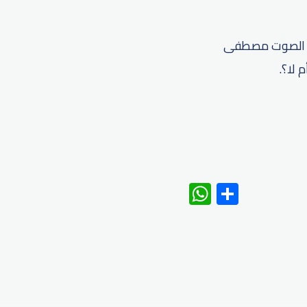
دس الصوت مصطفى
 لا؟.
WhatsAp
Share