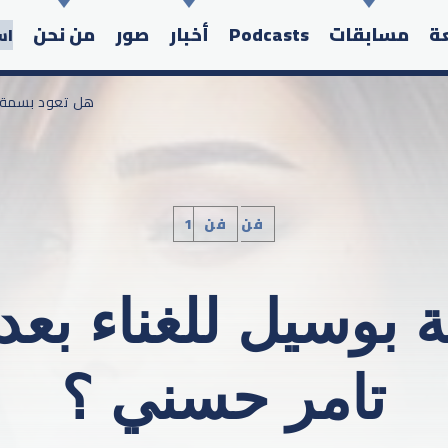
عة
مسابقات
Podcasts
أخبار
صور
من نحن
اس
/ هل تعود بسمة 
1فن
فن
Search in the website:
بوسيل للغناء بعد
تامر حسني ؟