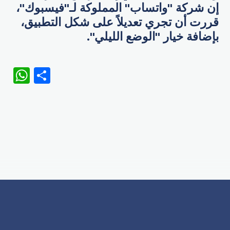
إن شركة "واتساب" المملوكة لـ"فيسبوك"،
قررت أن تجري تعديلاً على شكل التطبيق،
بإضافة خيار "الوضع الليلي".
WhatsApp
Share