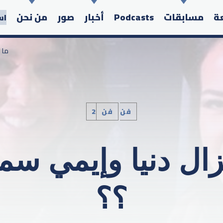
عة
مسابقات
Podcasts
أخبار
صور
من نحن
اس
/ م
2فن
فن
Search in the website:
زال دنيا وإيمي سمي
؟؟