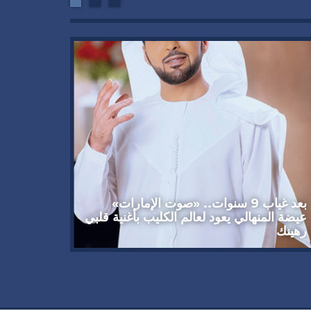
وداعاً 
العملاق
92 عاماً
بعد غياب 9 سنوات.. «صوت الإمارات»
عيضة المنهالي يعود لعالم الكليب بأغنية قلبي
رهينك