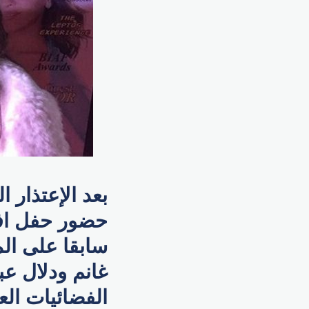
بعد الإعتذار 
حضور حفل افتت
سابقا على الم
غانم ودلال عب