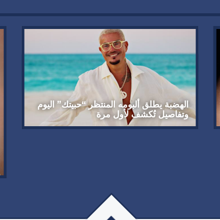
الهضبة يطلق ألبومه المنتظر “حبيتك” اليوم
وتفاصيل تُكشف لأول مرة