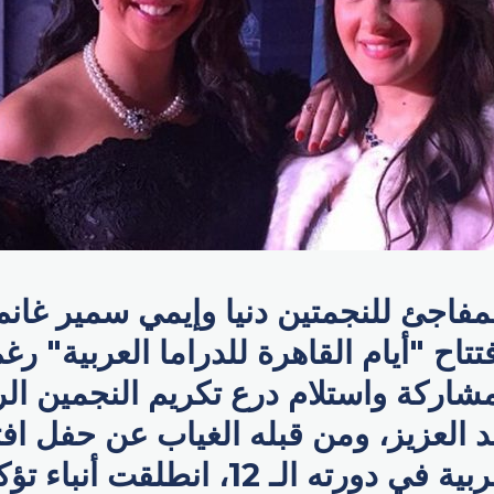
المفاجئ للنجمتين دنيا وإيمي سمير غان
اح "أيام القاهرة للدراما العربية" رغم 
شاركة واستلام درع تكريم النجمين ال
د العزيز، ومن قبله الغياب عن حفل اف
الفضائيات العربية في دورته الـ 12، انطلقت