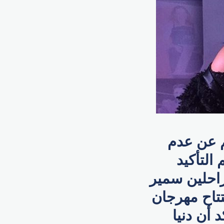
م عن عدم
التأكيد
راحلين سمير
تتاح مهرجان
 أنباء تؤكد أن دنيا