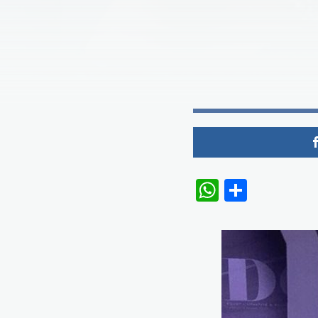
WhatsAp
Share