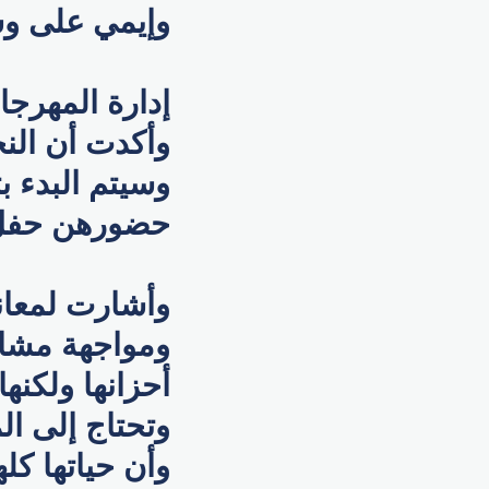
وإيمي على وش
إدارة المهرجان
وأكدت أن الن
وسيتم البدء ب
حضورهن حفل ا
وأشارت لمعان
ومواجهة مشاع
أحزانها ولكنها
وتحتاج إلى ال
وأن حياتها كله