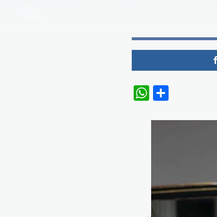
WhatsAp
Share