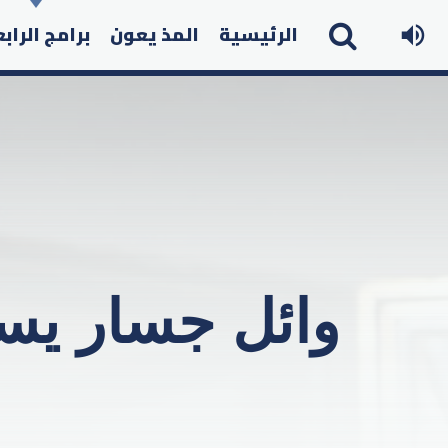
الرئيسية
المذ يعون
برامج الراب
وائل جسار يست