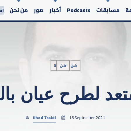
عة
مسابقات
Podcasts
أخبار
صور
من نحن
اس
/
3فن
فن
Search in the website:
عد لطرح عيان بال
Jihed Traidi
16 September 2021