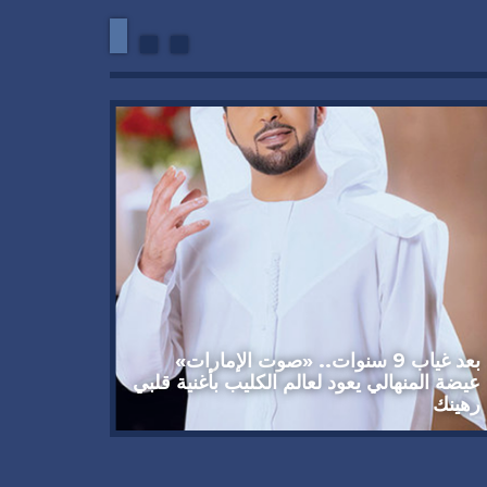
وداعاً 
العملاق
92 عاماً
بعد غياب 9 سنوات.. «صوت الإمارات»
عيضة المنهالي يعود لعالم الكليب بأغنية قلبي
رهينك