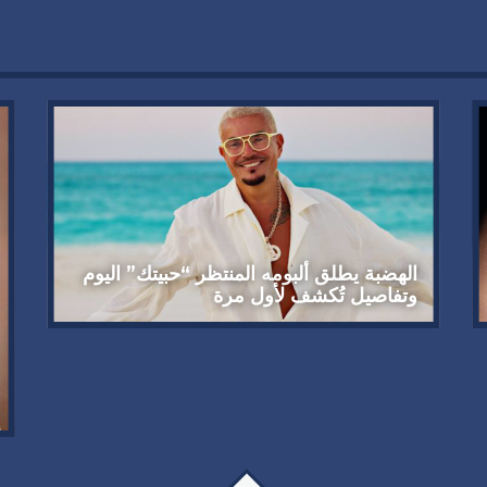
الهضبة يطلق ألبومه المنتظر “حبيتك” اليوم
وتفاصيل تُكشف لأول مرة