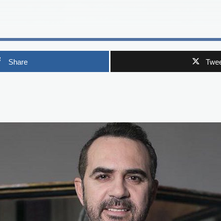
Share
Twee
p