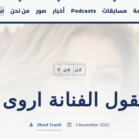
عة
مسابقات
Podcasts
أخبار
صور
من نحن
اس
3فن
فن
Search in the website:
ول الفنانة اروى
Jihed Traidi
2 November 2022