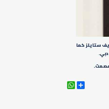
يف ستايلز كما
دبي.
عصمت.
WhatsAp
Share