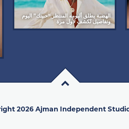
الهضبة يطلق ألبومه المنتظر “حبيتك” اليوم
وتفاصيل تُكشف لأول مرة
ight 2026 Ajman Independent Studi