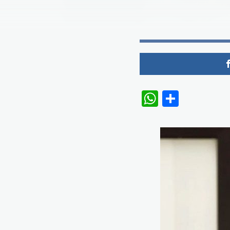
WhatsAp
Share