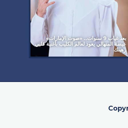
وداعاً 
العملاق
92 عاماً
بعد غياب 9 سنوات.. «صوت الإمارات»
عيضة المنهالي يعود لعالم الكليب بأغنية قلبي
رهينك
Copyr