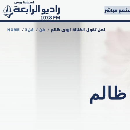
تمع مباشر
لمن تقول الفنانة اروى ظالم
/
فن
/
3فن
/
HOME
 ظالم