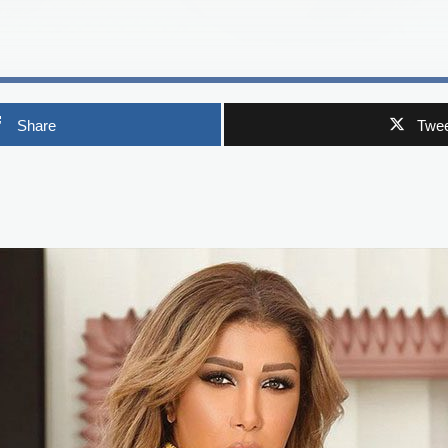
Share
Twee
p