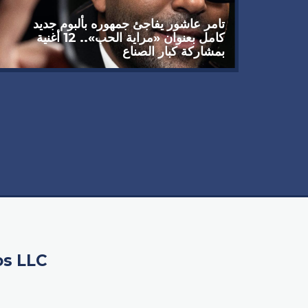
تامر عاشور يفاجئ جمهوره بألبوم جديد
كامل بعنوان «مراية الحب».. 12 أغنية
بمشاركة كبار الصناع
 يوجه
سبيله
os LLC