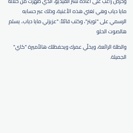
وحرص راغب على اعادة نشر الفيديو، الذي ظهرت من خلاله
مايا دياب وهي تغني هذه الأغنية، وذلك عبر حسابه
الرسمي على "تويتر"، وكتب قائلاً: "عزيزتي مايا دياب.. يسلم
هالصوت الحلو
والطلة الرائعة، ويخلّي عمرك ويحفظلك هالأميرة "كاي"
الجميلة.