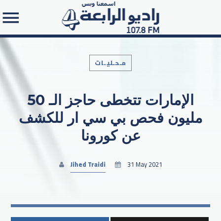
مـحـليـات
الإمارات تتخطى حاجز الـ 50
Search in the website:
مليون فحص بي سي ار للكشف
عن كورونا
Jihed Traidi
31 May 2021