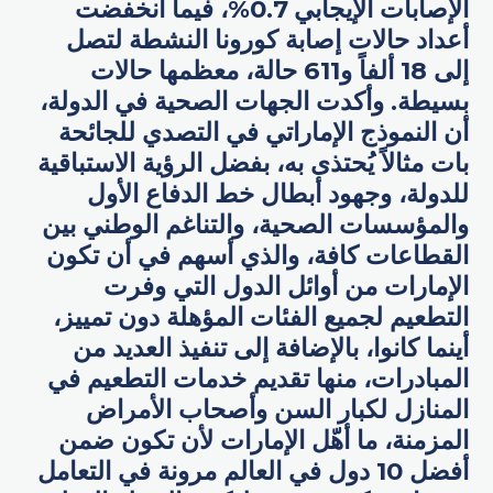
الإصابات الإيجابي 0.7%، فيما انخفضت
أعداد حالات إصابة كورونا النشطة لتصل
إلى 18 ألفاً و611 حالة، معظمها حالات
بسيطة. وأكدت الجهات الصحية في الدولة،
أن النموذج الإماراتي في التصدي للجائحة
بات مثالاً يُحتذى به، بفضل الرؤية الاستباقية
للدولة، وجهود أبطال خط الدفاع الأول
والمؤسسات الصحية، والتناغم الوطني بين
القطاعات كافة، والذي أسهم في أن تكون
الإمارات من أوائل الدول التي وفرت
التطعيم لجميع الفئات المؤهلة دون تمييز،
أينما كانوا، بالإضافة إلى تنفيذ العديد من
المبادرات، منها تقديم خدمات التطعيم في
المنازل لكبار السن وأصحاب الأمراض
المزمنة، ما أهّل الإمارات لأن تكون ضمن
أفضل 10 دول في العالم مرونة في التعامل