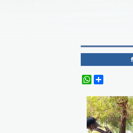
WhatsAp
Share