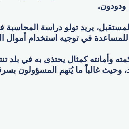
 ودودون.
لمستقبل، يريد تولو دراسة المحاسبة ف
لمساعدة في توجيه استخدام أموال الب
مته وأمانته كمثال يحتذى به في بلد تن
 وحيث غالباً ما يُتهم المسؤولون بسرق
p