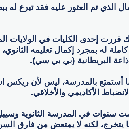
ل الذي تم العثور عليه فقد تبرع له ببض
ك قررت إحدى الكليات في الولايات الم
املة له بمجرد إكمال تعليمه الثانوي، 
إذاعة البريطانية (بي بي سي).
نا أستمتع بالمدرسة، ليس لأن ريكس ا
نضباط الأكاديمي والأخلاقي.
ست سنوات في المدرسة الثانوية وسيبل
دما يتخرج، لكنه لا يمتعض من فارق السن