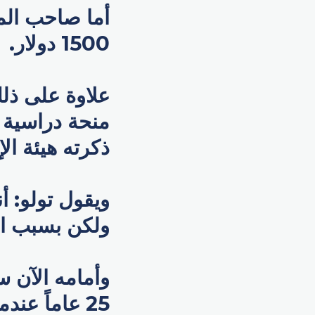
أما صاحب الما
1500 دولار.
علاوة على ذل
منحة دراسية ك
ذكرته هيئة ال
ويقول تولو: أ
ولكن بسبب الا
وأمامه الآن 
25 عاماً عن