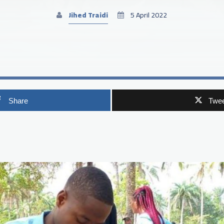
Jihed Traidi
5 April 2022
Share
Twee
p