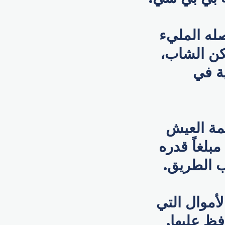
فاً في فصله المليء
كن الشاب،
ة في
مة العيش
بلغاً قدره
لأموال التي
فظ عليها.