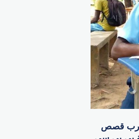
 أغرب قصص
ية بي بي سي.