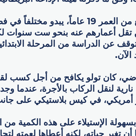
فالشاب البالغ من العمر 19 عاماً، يبدو مختل
ذين تقل أعمارهم عنه بنحو ست سنوات ل
وقف عن الدراسة من المرحلة الابتدائي
الآن.
اضي، كان تولو يكافح من أجل كسب لق
ارية لنقل الركاب بالأجرة، عندما وجد م
بسهولة الإستيلاء على هذه الكمية من ا
أن تغير حياته، لكنه أعطاها لعمته لتحا