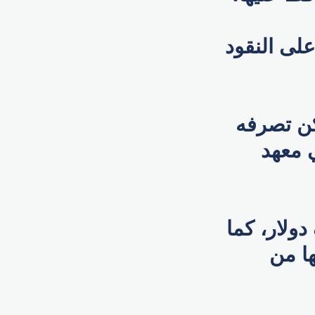
لى النقود
كن تصرفه
 معهد
يبيري، جورج ويا، مبلغ 10 آلاف دولار، كما
ها من