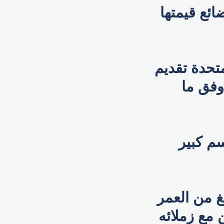
ائع قيمتها
تحدة تقديم
وفق ما
سم كبير
غ من العمر
 مع زملائه