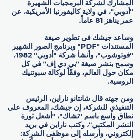
المشارك لشركة البرمجيات الشهيرة
"أدوبي"، في ولاية كاليفورنيا الأمريكية، عن
عمر يناهز 81 عاماً.
وساعد جيشك فى تطوير صيغة
المستندات "PDF" وبرنامج الصور الشهير
"فوتوشوب"، وأنشأ شركة "أدوبي" 1982،
وسمح بنشر صيغة "بي دي إف" في كل
مكان حول العالم، وفقًاً لوكالة سبوتنيك
الروسية.
ومن جهته قال شانتانو ناراين، الرئيس
التنفيذي للشركة، إن جيشك، المعروف على
نطاق واسع باسم "تشاك"، "أشعل ثورة
النشر المكتبي"، وكتب ناراين في بريد
إلكتروني، وأرسله إلى موظفى الشركة: