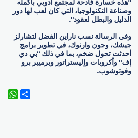
"هذه خسارة فادحة لمجتمع أدوبي بأكمله
وصناعة التكنولوجيا، التي كان لعب لها دور
الدليل والبطل لعقود".
وفى الرسالة نسب ناراين الفضل لتشارلز
جيشك، وجون وارنوك، في تطوير برامج
أحدثت تحول ضخم، بما في ذلك "بي دي
إف" وأكروبات وإليستراتور وبرميير برو
وفوتوشوب.
WhatsApp
Share