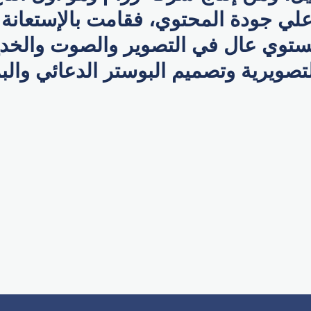
ي جودة المحتوي، فقامت بالإستعانة ب
توي عال في التصوير والصوت والخدع
صويرية وتصميم البوستر الدعائي والب
p