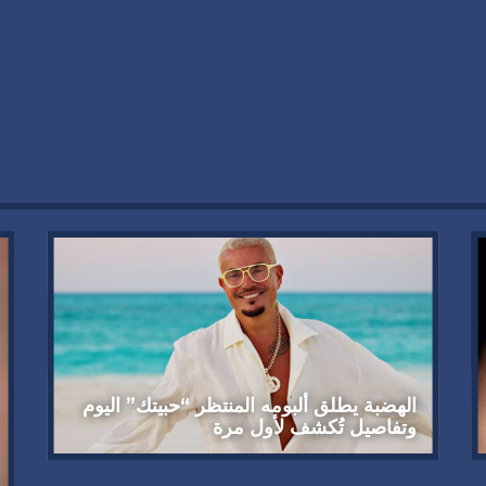
الهضبة يطلق ألبومه المنتظر “حبيتك” اليوم
وتفاصيل تُكشف لأول مرة