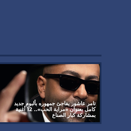
تامر عاشور يفاجئ جمهوره بألبوم جديد
كامل بعنوان «مراية الحب».. 12 أغنية
بمشاركة كبار الصناع