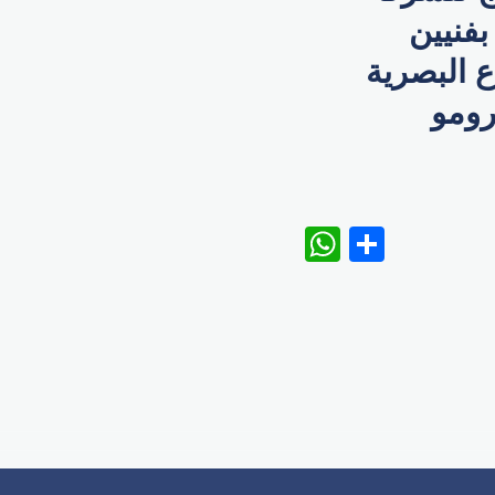
فنيين
 البصرية
رومو
WhatsAp
Share