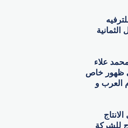
لترفيه
الثمانية
حمد علاء
ي ظهور خاص
 العرب و
لانتاج
ج للشركة