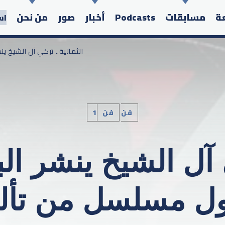
عة
مسابقات
Podcasts
أخبار
صور
من نحن
اس
/ الثمانية.. تركي آل الشيخ 
1فن
فن
Search in the website:
ي آل الشيخ ينشر ال
أول مسلسل من تألي