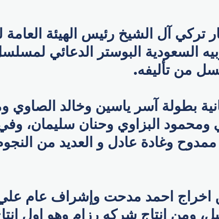
تركي آل الشيخ رئيس الهيئة العامة ل
بيه السعودية البوستر الدعائي لمسلسل 
ل من تأليفه.
ية بطولة آسر ياسين وخالد الصاوي وم
ومحمود البزاوي وحنان سليمان، وف
ممدوح وغادة عادل و العديد من النجوم
خراج احمد مدحت وإشراف عام علي ا
ل، ومن إنتاج شركه رزام وهو اول انتا