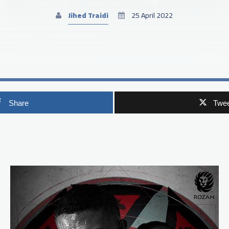
Jihed Traidi
25 April 2022
Share
Twee
p