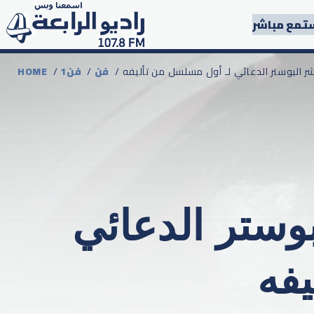
تمع مباشر
ينشر البوستر الدعائي لـ أول مسلسل من تأليفه
فن
/
1فن
/
HOME
بوستر الدعائي
فه