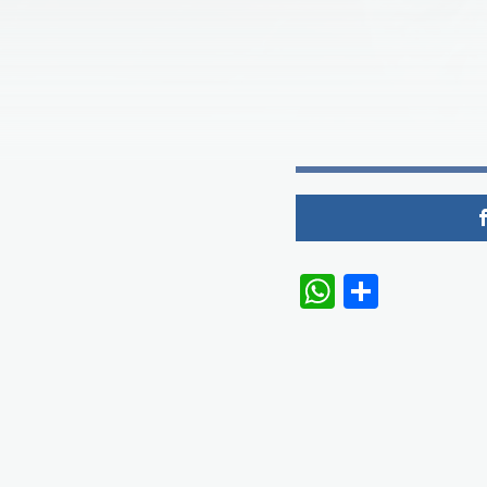
WhatsAp
Share