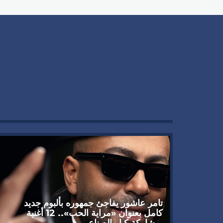
تامر عاشور يفاجئ جمهوره بألبوم جديد
كامل بعنوان «مراية الحب».. 12 أغنية
بمشاركة كبار الصناع