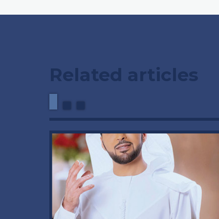
Related articles
وداعاً 
العملاق
92 عاماً