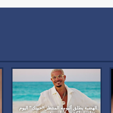
الهضبة يطلق ألبومه المنتظر “حبيتك” اليوم
وتفاصيل تُكشف لأول مرة