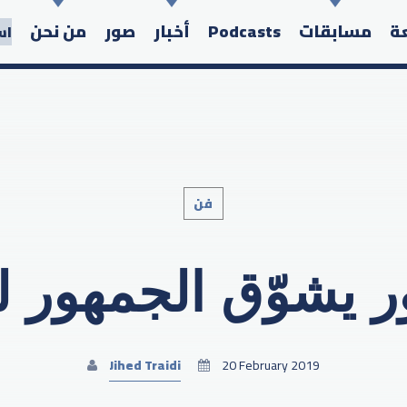
عة
مسابقات
Podcasts
أخبار
صور
من نحن
اس
فن
Search in the website:
 يشوّق الجمهور ل
Jihed Traidi
20 February 2019