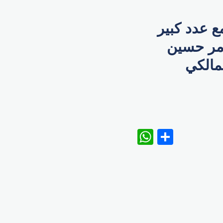
ع عدد كبير
امر حسين
مالكي
WhatsAp
Share