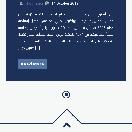
Jihed Traidi
14 October 2019
في الأسبوع الثاني من عرضه تصدر فيلم الجوكر شباك التذاكر، بعد أن
حظي بأفضل إفتتاحية بشهرأكتوبر الحالي، وخامس أفضل إفتتاحية
لعام 2019 بعد أن نجح في حصد 50 مليون دولاراً أميركي إضافية
محلياً، بعد عرضه في 4374 شاشة عرض. الفيلم مُصنّف للكبار فقط،
ويحتوي على الكثير من مشاهد العنف، وبلغت تكلفة إنتاجه 55
مليون دولار […]
Read More