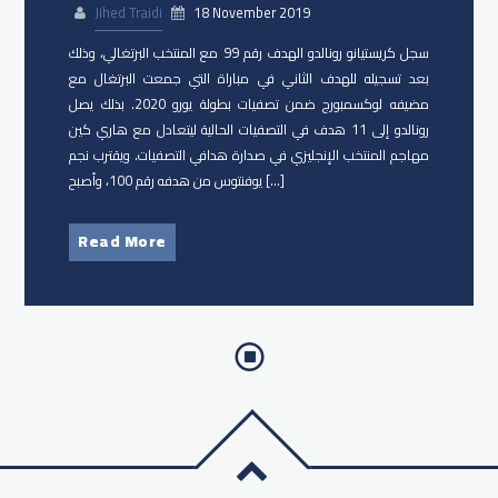
Jihed Traidi
18 November 2019
سجل كريستيانو رونالدو الهدف رقم 99 مع المنتخب البرتغالي، وذلك
بعد تسجيله للهدف الثاني في مباراة التي جمعت البرتغال مع
مضيفه لوكسمبورج ضمن تصفيات بطولة يورو 2020. بذلك يصل
رونالدو إلى 11 هدف في التصفيات الحالية ليتعادل مع هاري كين
مهاجم المنتخب الإنجليزي في صدارة هدافي التصفيات. ويقترب نجم
يوفنتوس من هدفه رقم 100، وأصبح […]
Read More