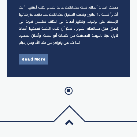
حققت الفنانة أصالة​، نسبة مشاهدة عالية لفيديو كليب أغنيتها “​بنت
أكابر​” بنسبة 15 مليون ونصف المليون مشاهدة بعد طرحه عبر قناتها
الرسمية على يوتيوب. وتظهر أصالة في الكليب بملابس بدوية في
إحدى قرى محافظة الفيوم . يذكر أن هذه الأغنية قدمتها أصالة
لأول مرة باللهجة الصعيدية من كلمات أبو نعمة، وألحان محمود
خيامي وتوزيع علي فتح الله ومن إخراج […]
Read More