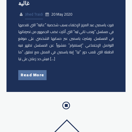
غالية
Jihed Traidi
20 May 2020
قررت ياسمين عبد العزيز الإختفاء بسبب شخصية “غالية” التي تقدمها
في مسلسل “ونحب تاني ليه” التي أثارت غضب الجمهور من تصرفاتها
في المسلسل. ونشرت ياسمين عبر حسابها الشخصي على موقع
التواصل الإجتماعي “إنستغرام” منشوراً عن المسلسل تظهر فيه
الطفلة التي تلعب دور “تيا” إبنة ياسمين في العمل مع تعليق “ما
فيش حد زعلان على تيا […]
Read More