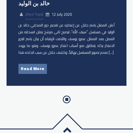
خالد بن الوليد
Jihed Traidi
12 July 2020
أعلن الممثل ​ياسر جلال عن إعتذاره عن تقديم دور الصحابي خالد بن
الوليد في مسلسل “سيف الله”، ليصبح ثاني مرشح يعلن انسحابه من
العمل بعد الممثل ​عمرو يوسف واللافت للإنتباه أن بيان ياسر لتبرير
الاعتذار يكاد يتطابق مع أسباب اعتذار عمرو يوسف، وهو ما يهدد
بعدم تصوير المسلسل نهائياً. وكشف جلال عن سبب اتخاذه هذا […]
Read More