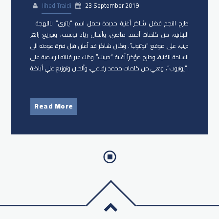
Jihed Traidi
23 September 2019
طرح النجم فضل شاكر أغنية جديدة تحمل اسم “ياترى” باللهجة
اللبنانية، من كلمات أحمد ماضي، وألحان زياد يوسف، وتوزيع زاهر
ديب، على موقع “يوتيوب”. وكان شاكر قد أعلن قبل فترة عودته الى
الساحة الفنية، وطرح مؤخراً أغنية “حبيتك” وذلك عبر قناته الرسمية على
“يوتيوب”، وهي من كلمات محمد رفاعي، وألحان وتوزيع علي أباظة.
Read More