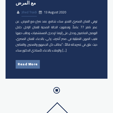
مع المرض
Jihed Traidi
13 August 2020
توفي الفنان المصري القدير، سناء شافع، بعد صراع مع المرض، عن
عمر ناهز 77 عاماً. وتدهورت الحالة الصحية للفنان الراحل خلال
اليومين الماضيين ودخل على إثرها لإحدى المستشفيات، وطلب حينها
نقيب المهن التمثيلية في مصر أشرف زكي، بالدعاء للفنان المصري،
حيث علق في تصريحاته قائلاً :”بطالب كل الجمهور والمحبين والفنانين
والزملاء بالدعاء لأستاذي الدكتور سناء […]
Read More