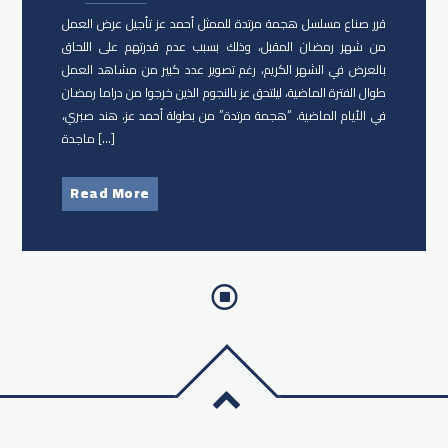
قرر صناع مسلسل هجمة مرتدة للممثل ​أحمد عز تأجيل عرض العمل
من شهر رمضان المقبل، وذلك بسبب عدم قدرتهم على اللحاق
بالعرض في الشهر الكريم، رغم تصوير عدد كبير من مشاهد العمل
طوال الفترة الماضية، ليلتحق عز بالنجوم الذين خرجوا من دراما رمضان
في الأيام الماضية. “هجمة مرتدة” من بطولة أحمد عز، هند صبري،
ماجدة […]
Read More