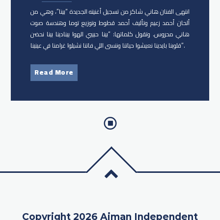
انتهى الفنان ​هاني شاكر من تسجيل أغنيته الجديدة “بينا”، وهي من
ألحان أحمد زعيم وتأليف أحمد قطوط وتوزيع توما وهندسة صوت
هاني محروس. وتقول كلماتها: “بينا حبيبي الهوا بينادينا بينا نحضن
قلوبنا بايدينا نعيشوا حياتنا وننسى اللي فاتنا نشيلوا غرامنا في عينينا”.
Read More
Copyright 2026 Ajman Independent