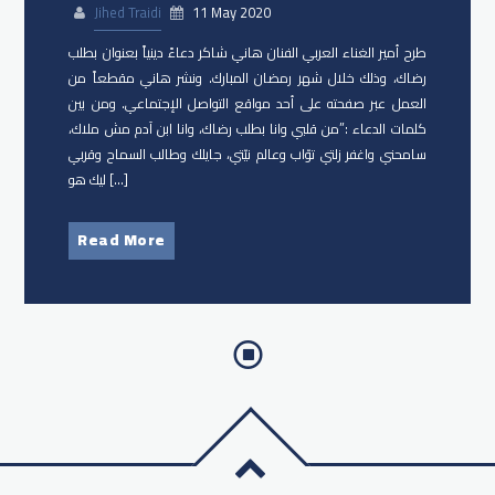
Jihed Traidi
11 May 2020
طرح أمير الغناء العربي الفنان هاني شاكر دعاءً دينياً بعنوان ​بطلب
رضاك، وذلك خلال شهر رمضان المبارك. ونشر هاني مقطعاً من
العمل عبر صفحته على أحد مواقع التواصل الإجتماعي. ومن بين
كلمات الدعاء :”من قلبي وانا بطلب رضاك، وانا ابن آدم مش ملاك،
سامحني واغفر زلتي توّاب وعالم نيّتي، جايلك وطالب السماح وقربي
ليك هو […]
Read More