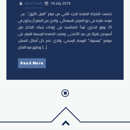
Jihed Traidi
16 July 2019
كشفت الشركة المنتجة للجزء الثاني من فيلم “الفيل الأزرق”، عن
موعد طرحه في دور العرض السينمائي، والذي من المقرر أن يكون في
25 يوليو الجاري، ليبدأ المنافسة على إيرادات شباك التذاكر قبل
أسبوعين تقريبًا من عيد الأضحى. ونشرت الصفحة الرسمية للفيلم على
موقع “فيسبوك” البوستر الرسمي، والذي ضم كل أبطال العمل،
ويظهر فيه الفنان […]
Read More