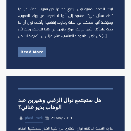
أبدت النجمة الذهبية نوال الزغبي غضبها من تسريب أحدث أغنياتها
“بدك تسأل عليّ”، مشيرة إلى أنها لا تعرف من وراء التسريب،
ومؤكدة أنها صعقت في البداية وحاولت إيقافها. وأكدت نوال أن ما
حدث فاجأها، لأنها لم تكن تنوي طرحها في هذا التوقيت، وذلك لأن
كل شيء وله وقته المناسب، مشيرة إلى أن الأغنية كانت من […]
Read More
هل ستجتمع نوال الزغبي وشيرين عبد
الوهاب بديو غنائي؟
Jihed Traidi
21 May 2019
عبّرت النجمة الذهبية نوال الذهبي​ عن حبّها الكبير لصديقتها الفنانة