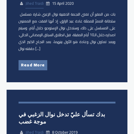
Jihed Traidi
15 April 2020
بات من المقرر أن تغني النجمة الذهبية ​نوال الزغبي شارة مسلسل ​
سلطانة المعزّ للممثلة ​غادة عبد الرازق، إذ أنها اتفقت مع المعنيين
على المسلسل على ذلك. وستدخل نوال الإستوديو خلال أيام، وسيتم
اصداره خلال الـ10 أيام المقبلة، قبل انطلاق السباق الرمضاني الحالي.
ويعد تعاون نوال وغادة هو الأول بينهما، بعد النجاح الكبير الذي
حققته نوال […]
Read More
بدك تسأل عليّ تدخل نوال الزغبي في
موجة غضب
Jihed Traidi
8 October 2019