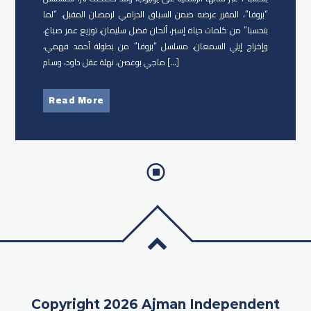
“بروفا”، المقرر عرضه ضمن السباق الدرامي لرمضان المقبل. “لما
بتحسبا” من كلمات حياة إسبر، ألحان فضل سليمان، توزيع عمر صباغ،
وإخراج إيلي السمعان. مسلسل “بروفا” من بطولة أحمد فهمي،
ماجي بوغصن، نهلة عقل داود، وسام […]
Read More
Copyright 2026 Ajman Independent