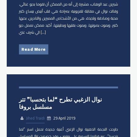
شيرين عبد الوهاب​، مشيرة إلى أنه من الممكن أن تقوما بديو غنائي.
وقالت نوال في مقابلة تلفزيونية: بصراحة هي قلب أبيض بيساع كتير
محبة وصادقة ولذيذة، هي من الأشخاص المميزين والنادرين، بحبها
كتير، وبموت بصوتها، وبموت بقلبها وبطيبتها، أكيد ممكن نعمل ديو
الي شرف غني […]
Read More
نوال الزغبي تطرح “لما بتحسبا” تتر
مسلسل بروفا
Jihed Traidi
29 April 2019
طرحت النجمة الذهبية نوال الزغبي أغنية جديدة تحمل اسم “لما
بتحسبا”، عبر قناتها الرسمية على يوتيوب، وقد خصصت تترًا للمسلسل