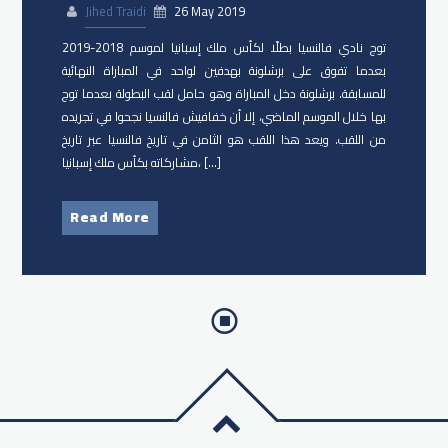
Jihed Traidi
26 May 2019
توج نادي فالنسيا بطلًا لكأس ملك إسبانيا لموسم 2018-2019
بعدما تفوق على برشلونة بهدفين لواحد في المباراة النهائية
للمسابقة. برشلونة دخل المباراة وهو حامل لقب البطولة بعدما توج
بها خلال الموسم الماضي، إلا أن خفافيش فالنسيا نجحوا في تجريده
من اللقب. ويعد هذا اللقب هو الثامن في تاريخ فالنسيا عبر تاريخ
مشاركاته بكأس ملك إسبانيا، […]
Read More